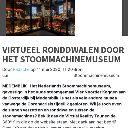
Vorige
V
VIRTUEEL RONDDWALEN DOOR
HET STOOMMACHINEMUSEUM
Door
Redactie
op
11 mei 2020, 11:20
Bron:
uur
Stoommachinemuseum
MEDEMBLIK -Het Nederlands Stoommachinemuseum,
gevestigd in het oude stoomgemaal Vier Noorder Koggen aan
de Oosterdijk bij Medemblik, is net als vele andere musea
vanwege de Coronacrisis tijdelijk gesloten. Wil je toch even
de zinnen verzetten en ronddwalen tussen de
stoommachines? Bekijk dan de Virtual Reality Tour en de
360° film die op de website staan. Met dank aan het bedrijf
Omni VR dat deze virtual experience mogelijk maakte.