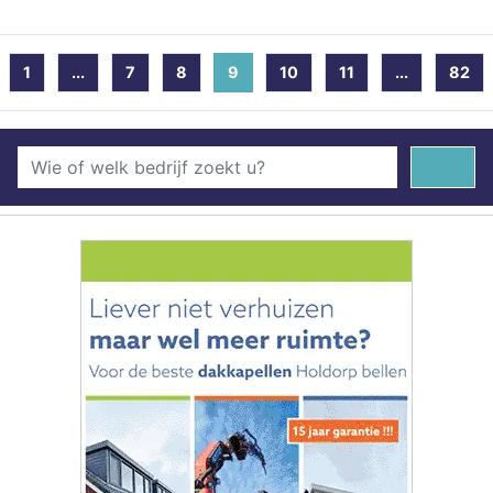
1
...
7
8
9
(current)
10
11
...
82