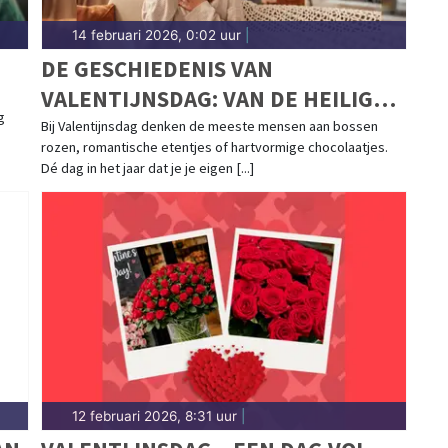
14 februari 2026, 0:02 uur
|
DE GESCHIEDENIS VAN
VALENTIJNSDAG: VAN DE HEILIGE
g
SINT VALENTIJN TOT
Bij Valentijnsdag denken de meeste mensen aan bossen
rozen, romantische etentjes of hartvormige chocolaatjes.
COMMERCIEEL LIEFDESFEEST
Dé dag in het jaar dat je je eigen [...]
12 februari 2026, 8:31 uur
|