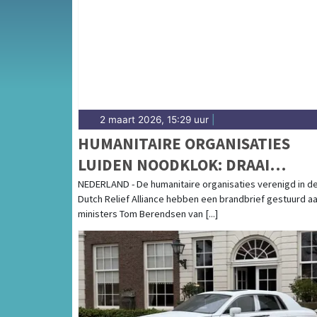
2 maart 2026, 15:29 uur
|
HUMANITAIRE ORGANISATIES
LUIDEN NOODKLOK: DRAAI
SLUITING AMBASSADE ZUID-
NEDERLAND - De humanitaire organisaties verenigd in d
Dutch Relief Alliance hebben een brandbrief gestuurd a
SOEDAN TERUG
ministers Tom Berendsen van [...]