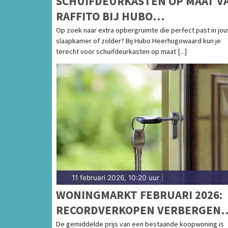
SCHUIFDEURKASTEN OP MAAT V
RAFFITO BIJ HUBO
HEERHUGOWAARD
Op zoek naar extra opbergruimte die perfect past in jo
slaapkamer of zolder? Bij Hubo Heerhugowaard kun je
terecht voor schuifdeurkasten op maat [...]
11 februari 2026, 10:20 uur
|
WONINGMARKT FEBRUARI 2026:
RECORDVERKOPEN VERBERGEN
DIEPER LIGGEND PROBLEEM
De gemiddelde prijs van een bestaande koopwoning is