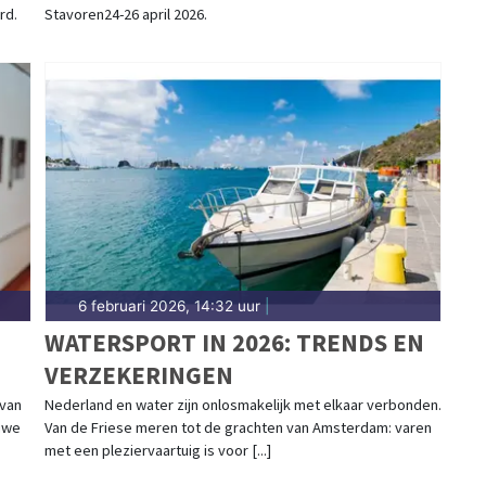
rd.
Stavoren24-26 april 2026.
6 februari 2026, 14:32 uur
|
WATERSPORT IN 2026: TRENDS EN
VERZEKERINGEN
M
 van
Nederland en water zijn onlosmakelijk met elkaar verbonden.
euwe
Van de Friese meren tot de grachten van Amsterdam: varen
met een pleziervaartuig is voor [...]