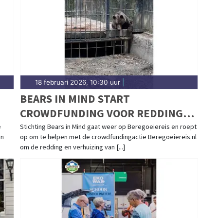
18 februari 2026, 10:30 uur
|
BEARS IN MIND START
CROWDFUNDING VOOR REDDING
BRUINE BEREN CINDY EN FELIPE
e
Stichting Bears in Mind gaat weer op Beregoeiereis en roept
an
op om te helpen met de crowdfundingactie Beregoeiereis.nl
UIT AZERBEIDZJAN
om de redding en verhuizing van [...]