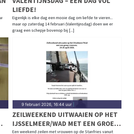
AN
VALENTIJNSDAG – EEN DAG VOL
LIEFDE!
uw
Eigenlijk is elke dag een mooie dag om liefde te vieren...
maar op zaterdag 14 februari (Valentijnsdag) doen we er
graag een schepje bovenop bij [...]
9 februari 2026, 16:44 uur
|
ZEILWEEKEND UITWAAIEN OP HET
IJSSELMEER/WAD MET EEN GROEP
VROUWEN
Een weekend zeilen met vrouwen op de Stanfries vanuit