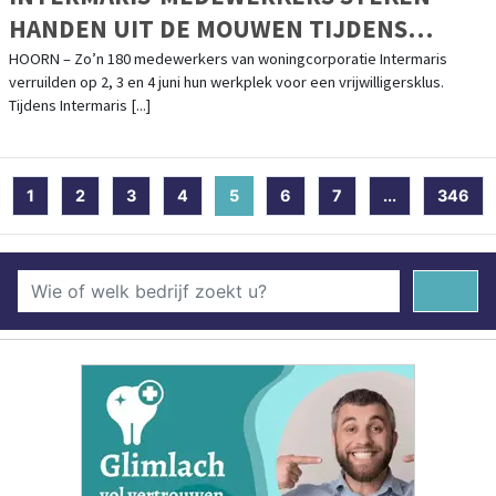
HANDEN UIT DE MOUWEN TIJDENS
INTERMARIS DOET!
HOORN – Zo’n 180 medewerkers van woningcorporatie Intermaris
verruilden op 2, 3 en 4 juni hun werkplek voor een vrijwilligersklus.
Tijdens Intermaris [...]
1
2
3
4
5
(current)
6
7
...
346