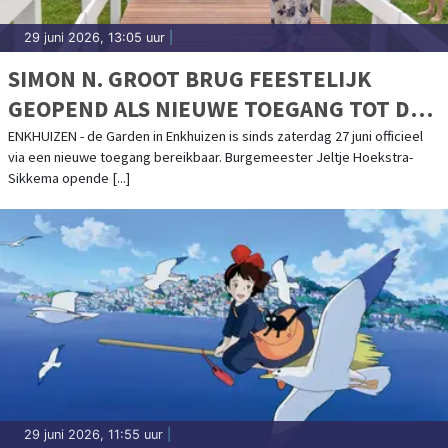
29 juni 2026, 13:05 uur
|
SIMON N. GROOT BRUG FEESTELIJK
GEOPEND ALS NIEUWE TOEGANG TOT DE
GARDEN
ENKHUIZEN - de Garden in Enkhuizen is sinds zaterdag 27 juni officieel
via een nieuwe toegang bereikbaar. Burgemeester Jeltje Hoekstra-
Sikkema opende [...]
29 juni 2026, 11:55 uur
|