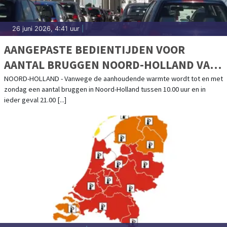
26 juni 2026, 4:41 uur
|
AANGEPASTE BEDIENTIJDEN VOOR
AANTAL BRUGGEN NOORD-HOLLAND VAN
KRACHT TOT EN MET ZONDAG
NOORD-HOLLAND - Vanwege de aanhoudende warmte wordt tot en met
zondag een aantal bruggen in Noord-Holland tussen 10.00 uur en in
ieder geval 21.00 [...]