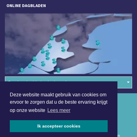
ONLINE DAGBLADEN
Overige dagbladen in de regio
Deze website maakt gebruik van cookies om
Algemene voorwaarden
ervoor te zorgen dat u de beste ervaring krijgt
op onze website
Lees meer
Disclaimer
Privacy Statement
Ik accepteer cookies
Copyright (c) 2026 | Nieuwsuitwestfriesland.nl - Alle rechten