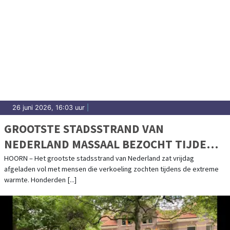
26 juni 2026, 16:03 uur
|
GROOTSTE STADSSTRAND VAN
NEDERLAND MASSAAL BEZOCHT TIJDENS
TROPISCHE HITTE
HOORN – Het grootste stadsstrand van Nederland zat vrijdag
afgeladen vol met mensen die verkoeling zochten tijdens de extreme
warmte. Honderden [...]