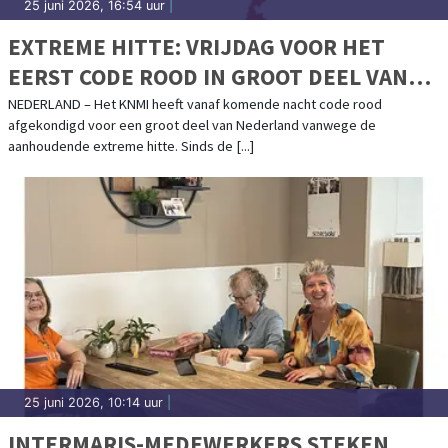
25 juni 2026, 16:54 uur
|
EXTREME HITTE: VRIJDAG VOOR HET
EERST CODE ROOD IN GROOT DEEL VAN
HET LAND
NEDERLAND – Het KNMI heeft vanaf komende nacht code rood
afgekondigd voor een groot deel van Nederland vanwege de
aanhoudende extreme hitte. Sinds de [...]
25 juni 2026, 10:14 uur
|
INTERMARIS-MEDEWERKERS STEKEN