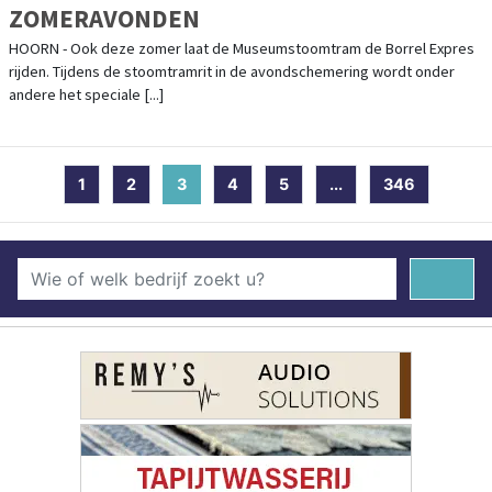
ZOMERAVONDEN
HOORN - Ook deze zomer laat de Museumstoomtram de Borrel Expres
rijden. Tijdens de stoomtramrit in de avondschemering wordt onder
andere het speciale [...]
1
2
3
(current)
4
5
...
346