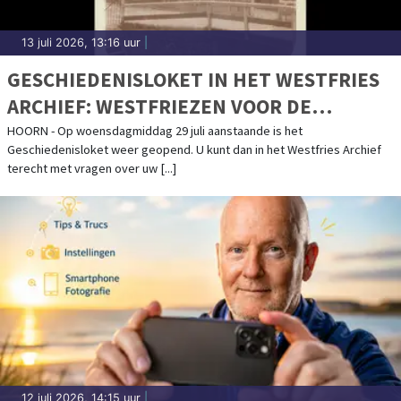
13 juli 2026, 13:16 uur
|
GESCHIEDENISLOKET IN HET WESTFRIES
ARCHIEF: WESTFRIEZEN VOOR DE
RECHTER
HOORN - Op woensdagmiddag 29 juli aanstaande is het
Geschiedenisloket weer geopend. U kunt dan in het Westfries Archief
terecht met vragen over uw [...]
12 juli 2026, 14:15 uur
|