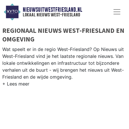
NIEUWSUITWESTFRIESLAND.NL
lokaal nieuws west-friesland
REGIONAAL NIEUWS WEST-FRIESLAND EN
OMGEVING
Wat speelt er in de regio West-Friesland? Op Nieuws uit
West-Friesland vind je het laatste regionale nieuws. Van
lokale ontwikkelingen en infrastructuur tot bijzondere
verhalen uit de buurt - wij brengen het nieuws uit West-
Friesland en de wijde omgeving.
REGIONIEUWS WEST-FRIESLAND
West-Friesland omvat Hoorn, Enkhuizen, Medemblik,
Stede Broec, Koggenland, Drechterland en Opmeer —
wij brengen het nieuws uit de gehele regio.