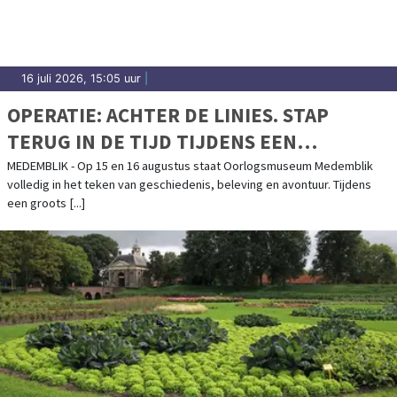
16 juli 2026, 15:05 uur
|
OPERATIE: ACHTER DE LINIES. STAP
TERUG IN DE TIJD TIJDENS EEN
SPECTACULAIR HISTORISCH WEEKEND BIJ
MEDEMBLIK - Op 15 en 16 augustus staat Oorlogsmuseum Medemblik
volledig in het teken van geschiedenis, beleving en avontuur. Tijdens
OORLOGSMUSEUM MEDEMBLIK OP 15 EN
een groots [...]
16 AUGUSTUS