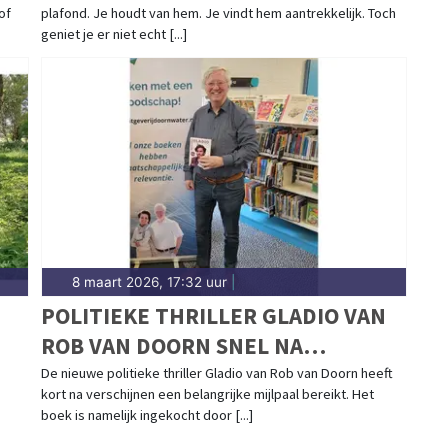
of
plafond. Je houdt van hem. Je vindt hem aantrekkelijk. Toch
geniet je er niet echt [...]
8 maart 2026, 17:32 uur
|
POLITIEKE THRILLER GLADIO VAN
ROB VAN DOORN SNEL NA
VERSCHIJNEN INGEKOCHT DOOR
De nieuwe politieke thriller Gladio van Rob van Doorn heeft
kort na verschijnen een belangrijke mijlpaal bereikt. Het
NEDERLANDSE BIBLIOTHEKEN
boek is namelijk ingekocht door [...]