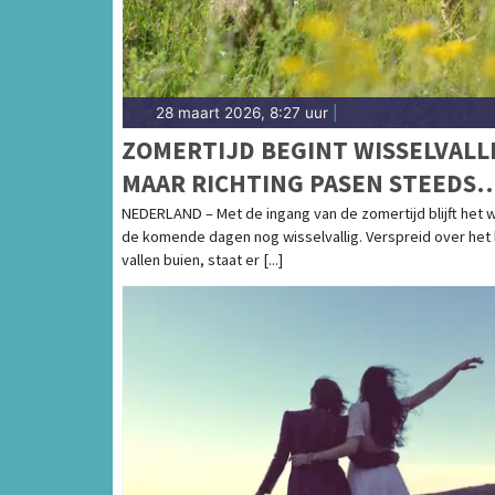
28 maart 2026, 8:27 uur
|
ZOMERTIJD BEGINT WISSELVALLI
MAAR RICHTING PASEN STEEDS
ZACHTER WEER
NEDERLAND – Met de ingang van de zomertijd blijft het 
de komende dagen nog wisselvallig. Verspreid over het 
vallen buien, staat er [...]