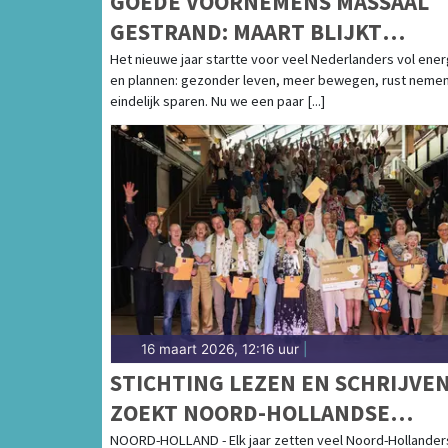
GOEDE VOORNEMENS MASSAAL
GESTRAND: MAART BLIJKT
BREEKPUNT VOOR NEDERLANDE
Het nieuwe jaar startte voor veel Nederlanders vol ener
en plannen: gezonder leven, meer bewegen, rust nemen
eindelijk sparen. Nu we een paar [...]
16 maart 2026, 12:16 uur
|
STICHTING LEZEN EN SCHRIJVE
ZOEKT NOORD-HOLLANDSE
TAALHELDEN
NOORD-HOLLAND - Elk jaar zetten veel Noord-Hollander