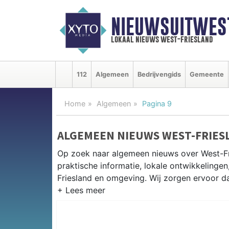
NIEUWSUITWEST
lokaal nieuws west-friesland
112
Algemeen
Bedrijvengids
Gemeente
Home
Algemeen
Pagina 9
ALGEMEEN NIEUWS WEST-FRIES
Op zoek naar algemeen nieuws over West-Fri
praktische informatie, lokale ontwikkeling
Friesland en omgeving. Wij zorgen ervoor dat
PRAKTISCHE INFORMATIE WEST-
Van werkzaamheden op de A7 en de West-Fri