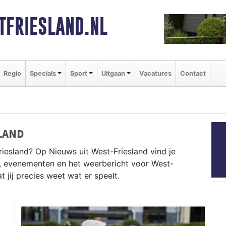
FRIESLAND.NL
Regio
Specials
Sport
Uitgaan
Vacatures
Contact
LAND
esland? Op Nieuws uit West-Friesland vind je
en, evenementen en het weerbericht voor West-
 jij precies weet wat er speelt.
FRIESLAND
ese waterlijnen tot evenementen als de West-Friese