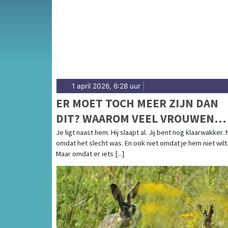
Flora en het weersbericht voor de regio Wes
1 april 2026, 6:28 uur
|
ER MOET TOCH MEER ZIJN DAN
DIT? WAAROM VEEL VROUWEN
TIJDENS SEKS AFHAKEN
Je ligt naast hem. Hij slaapt al. Jij bent nog klaarwakker. 
omdat het slecht was. En ook niet omdat je hem niet wilt
Maar omdat er iets [...]