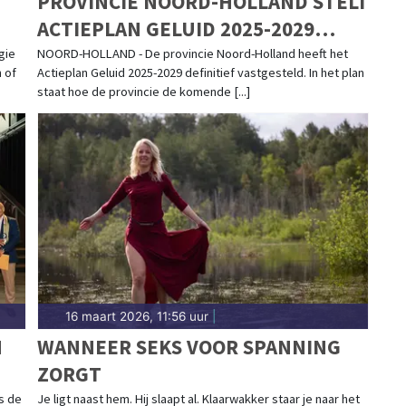
PROVINCIE NOORD-HOLLAND STELT
ACTIEPLAN GELUID 2025-2029
RS
DEFINITIEF VAST
gie
NOORD-HOLLAND - De provincie Noord-Holland heeft het
 of
Actieplan Geluid 2025-2029 definitief vastgesteld. In het plan
staat hoe de provincie de komende [...]
16 maart 2026, 11:56 uur
|
N
WANNEER SEKS VOOR SPANNING
ZORGT
s de
Je ligt naast hem. Hij slaapt al. Klaarwakker staar je naar het