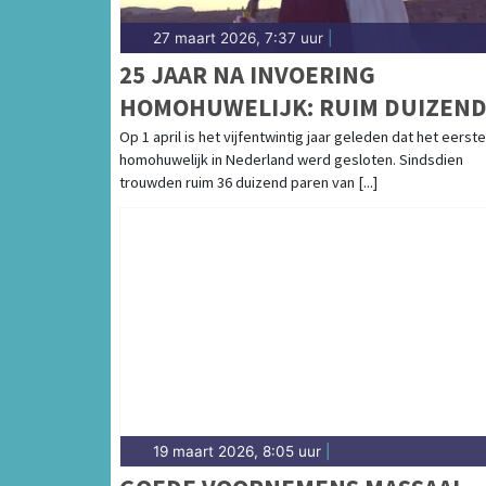
27 maart 2026, 7:37 uur
|
25 JAAR NA INVOERING
HOMOHUWELIJK: RUIM DUIZEN
ECHTPAREN VIEREN JUBILEUM
Op 1 april is het vijfentwintig jaar geleden dat het eerste
homohuwelijk in Nederland werd gesloten. Sindsdien
trouwden ruim 36 duizend paren van [...]
19 maart 2026, 8:05 uur
|