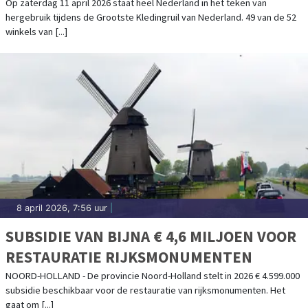
KLEDINGRUILACTIE
Op zaterdag 11 april 2026 staat heel Nederland in het teken van
hergebruik tijdens de Grootste Kledingruil van Nederland. 49 van de 52
winkels van [...]
8 april 2026, 7:56 uur
|
SUBSIDIE VAN BIJNA € 4,6 MILJOEN VOOR
RESTAURATIE RIJKSMONUMENTEN
NOORD-HOLLAND - De provincie Noord-Holland stelt in 2026 € 4.599.000
subsidie beschikbaar voor de restauratie van rijksmonumenten. Het
gaat om [...]