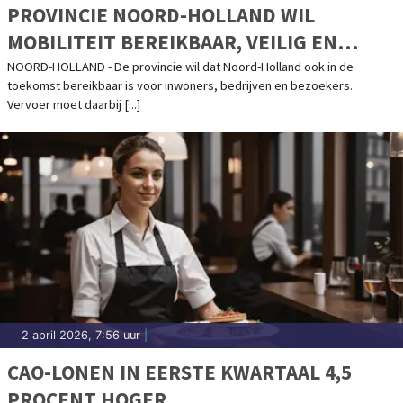
PROVINCIE NOORD-HOLLAND WIL
MOBILITEIT BEREIKBAAR, VEILIG EN
TOEGANKELIJK HOUDEN
NOORD-HOLLAND - De provincie wil dat Noord-Holland ook in de
toekomst bereikbaar is voor inwoners, bedrijven en bezoekers.
Vervoer moet daarbij [...]
2 april 2026, 7:56 uur
|
CAO-LONEN IN EERSTE KWARTAAL 4,5
PROCENT HOGER