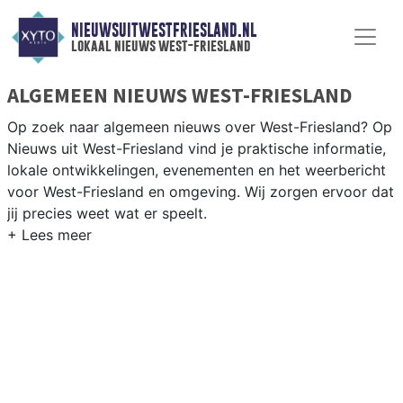
NIEUWSUITWESTFRIESLAND.NL
lokaal nieuws west-friesland
ALGEMEEN NIEUWS WEST-FRIESLAND
Op zoek naar algemeen nieuws over West-Friesland? Op
Nieuws uit West-Friesland vind je praktische informatie,
lokale ontwikkelingen, evenementen en het weerbericht
voor West-Friesland en omgeving. Wij zorgen ervoor dat
jij precies weet wat er speelt.
PRAKTISCHE INFORMATIE WEST-
FRIESLAND
Van werkzaamheden op de A7 en de West-Friese
waterlijnen tot evenementen als de West-Friese Flora en
het weersbericht voor de regio West-Friesland.