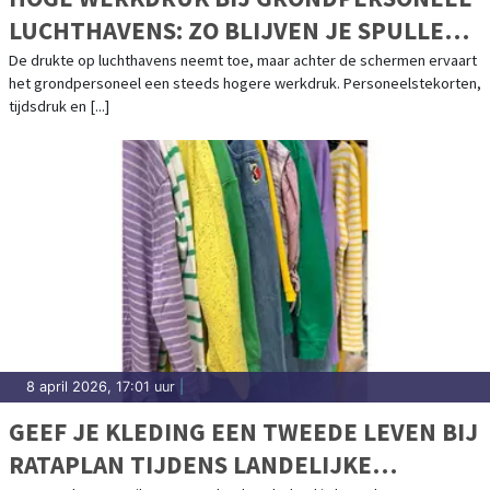
LUCHTHAVENS: ZO BLIJVEN JE SPULLEN
VEILIG
De drukte op luchthavens neemt toe, maar achter de schermen ervaart
het grondpersoneel een steeds hogere werkdruk. Personeelstekorten,
tijdsdruk en [...]
8 april 2026, 17:01 uur
|
GEEF JE KLEDING EEN TWEEDE LEVEN BIJ
RATAPLAN TIJDENS LANDELIJKE