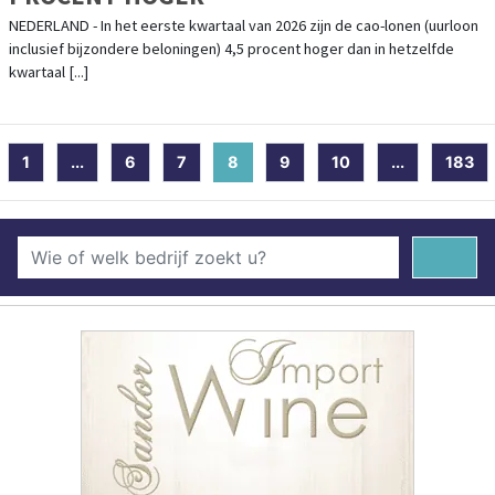
NEDERLAND - In het eerste kwartaal van 2026 zijn de cao-lonen (uurloon
inclusief bijzondere beloningen) 4,5 procent hoger dan in hetzelfde
kwartaal [...]
1
...
6
7
8
(current)
9
10
...
183