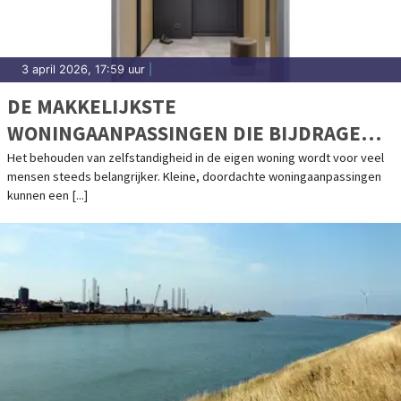
3 april 2026, 17:59 uur
|
DE MAKKELIJKSTE
WONINGAANPASSINGEN DIE BIJDRAGEN
AAN ZELFSTANDIGHEID
Het behouden van zelfstandigheid in de eigen woning wordt voor veel
mensen steeds belangrijker. Kleine, doordachte woningaanpassingen
kunnen een [...]