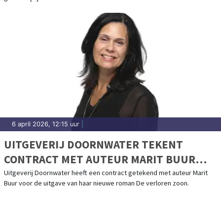
6 april 2026, 12:15 uur
|
UITGEVERIJ DOORNWATER TEKENT
CONTRACT MET AUTEUR MARIT BUUR
VOOR NIEUWE ROMAN DE VERLOREN
Uitgeverij Doornwater heeft een contract getekend met auteur Marit
Buur voor de uitgave van haar nieuwe roman De verloren zoon.
ZOON