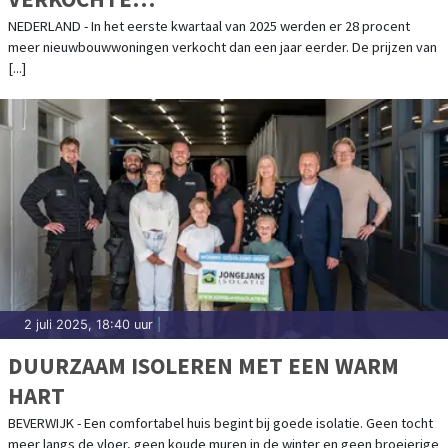
NIEUWBOUWKOOPWONINGEN
NEDERLAND - In het eerste kwartaal van 2025 werden er 28 procent
meer nieuwbouwwoningen verkocht dan een jaar eerder. De prijzen van
[...]
2 juli 2025, 18:40 uur
|
DUURZAAM ISOLEREN MET EEN WARM
HART
BEVERWIJK - Een comfortabel huis begint bij goede isolatie. Geen tocht
meer langs de vloer, geen koude muren in de winter en geen broeierige