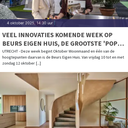
4 oktober 2025, 14:30 uur
|
VEEL INNOVATIES KOMENDE WEEK OP
BEURS EIGEN HUIS, DE GROOTSTE 'POP
UP SHOP' VOOR WONEN, BOUWEN EN
UTRECHT - Deze week begint Oktober Woonmaand en één van de
hoogtepunten daarvan is de Beurs Eigen Huis. Van vrijdag 10 tot en met
VERBOUWEN
zondag 12 oktober [...]