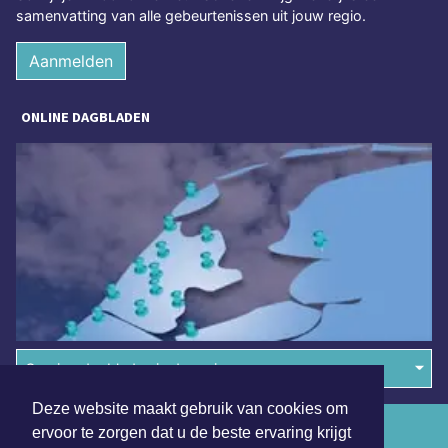
samenvatting van alle gebeurtenissen uit jouw regio.
Aanmelden
ONLINE DAGBLADEN
Overige dagbladen in de regio
Deze website maakt gebruik van cookies om
Algemene voorwaarden
ervoor te zorgen dat u de beste ervaring krijgt