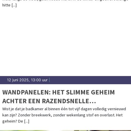
hitte [...]
12 juni 2025, 13:00 uur
|
WANDPANELEN: HET SLIMME GEHEIM
ACHTER EEN RAZENDSNELLE
BADKAMERRENOVATIE
Wist je dat je badkamer al binnen één tot vijf dagen volledig vernieuwd
kan zijn? Zonder breekwerk, zonder wekenlang stof en overlast. Het
geheim? De [...]