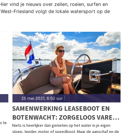
er vind je nieuws over zeilen, roeien, surfen en
 West-Friesland volgt de lokale watersport op de
25 mei 2021, 6:50 uur
|
SAMENWERKING LEASEBOOT EN
BOTENWACHT: ZORGELOOS VAREN
s te
VOOR EEN VAST BEDRAG PER
Niets is heerlijker dan genieten op het water in je eigen
sloep, tender, motor of speedboot. Maar de aanschaf en de