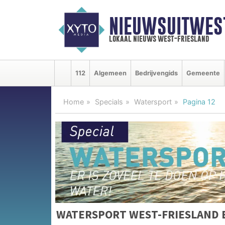
NIEUWSUITWEST
lokaal nieuws west-friesland
112
Algemeen
Bedrijvengids
Gemeente
Home
Specials
Watersport
Pagina 12
WATERSPORT WEST-FRIESLAND 