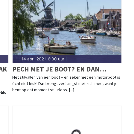
14 april 2021, 6:30 uur
|
AK
PECH MET JE BOOT? EN DAN…
Het stilvallen van een boot – en zeker met een motorboot is
écht níet léuk! Dat brengt veel angst met zich mee, want je
bent op dat moment stuurloos. [...]
Nils