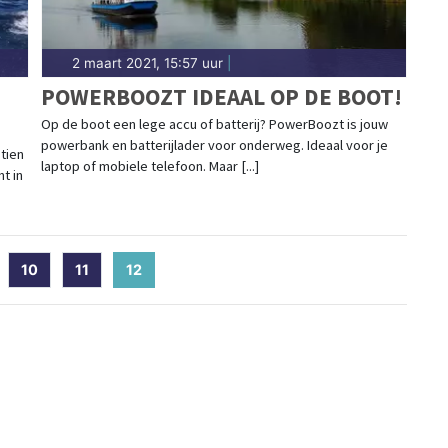
2 maart 2021, 15:57 uur
|
POWERBOOZT IDEAAL OP DE BOOT!
Op de boot een lege accu of batterij? PowerBoozt is jouw
powerbank en batterijlader voor onderweg. Ideaal voor je
tien
laptop of mobiele telefoon. Maar [...]
t in
10
11
12
(current)