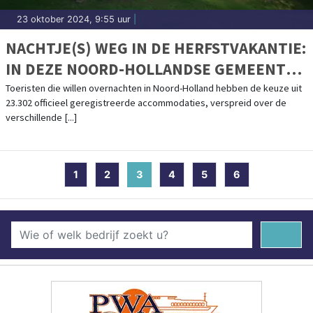
23 oktober 2024, 9:55 uur
|
NACHTJE(S) WEG IN DE HERFSTVAKANTIE:
IN DEZE NOORD-HOLLANDSE GEMEENTEN
VIND JE DE MEESTE (EN OUDSTE)
Toeristen die willen overnachten in Noord-Holland hebben de keuze uit
23.302 officieel geregistreerde accommodaties, verspreid over de
ACCOMMODATIES
verschillende [...]
1
2
3
(current)
4
5
6