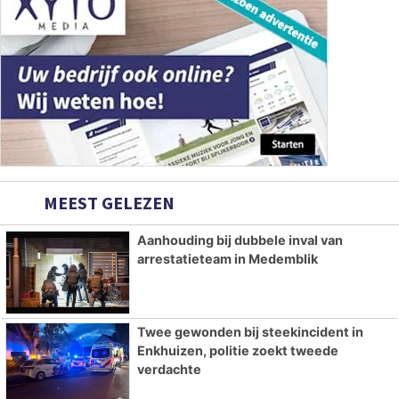
MEEST GELEZEN
Aanhouding bij dubbele inval van
arrestatieteam in Medemblik
Twee gewonden bij steekincident in
Enkhuizen, politie zoekt tweede
verdachte