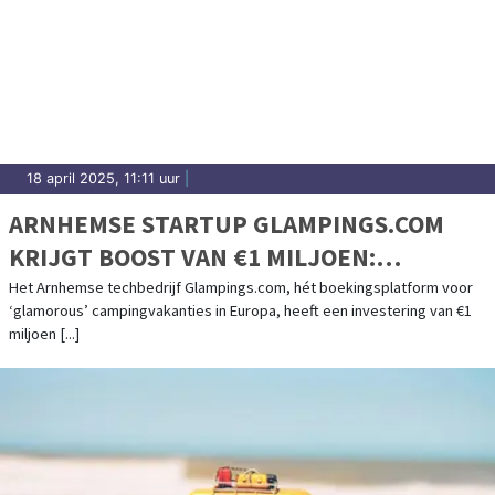
18 april 2025, 11:11 uur
|
ARNHEMSE STARTUP GLAMPINGS.COM
KRIJGT BOOST VAN €1 MILJOEN:
FOUNDERS VAN O.A. KNAB / ALBELLI
Het Arnhemse techbedrijf Glampings.com, hét boekingsplatform voor
‘glamorous’ campingvakanties in Europa, heeft een investering van €1
INVESTEREN IN SNELGROEIEND
miljoen [...]
BOEKINGSPLATFORM