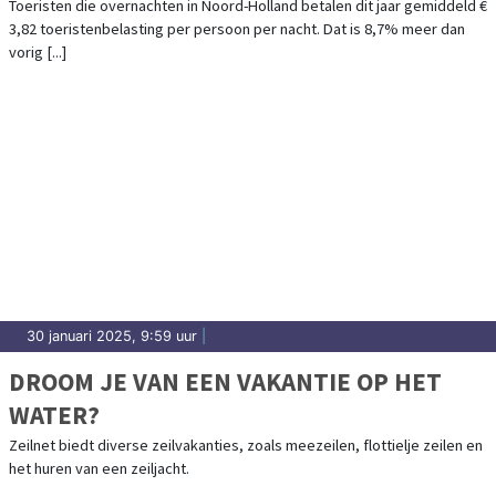
Toeristen die overnachten in Noord-Holland betalen dit jaar gemiddeld €
3,82 toeristenbelasting per persoon per nacht. Dat is 8,7% meer dan
vorig [...]
30 januari 2025, 9:59 uur
|
DROOM JE VAN EEN VAKANTIE OP HET
WATER?
Zeilnet biedt diverse zeilvakanties, zoals meezeilen, flottielje zeilen en
het huren van een zeiljacht.