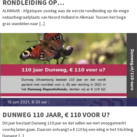
RONDLEIDING OP
NATUURBEGRAAFPLAATS GEESTMERLOO
ALKMAAR - Afgelopen zondag was de eerste rondleiding op de enige
natuurbegraafplaats van Noord Holland in Alkmaar. Tussen het hoge
gras wandelen naar [...]
18 juni 2021, 8:30 uur
|
DUNWEG 110 JAAR, € 110 VOOR U?
Dit jaar bestaat Dunweg 110 jaar en dat willen we niet onopgemerkt
voorbij laten gaan. Daarom ontvangt u € 110 bij een inleg in het Stichting
Dunweg [...]