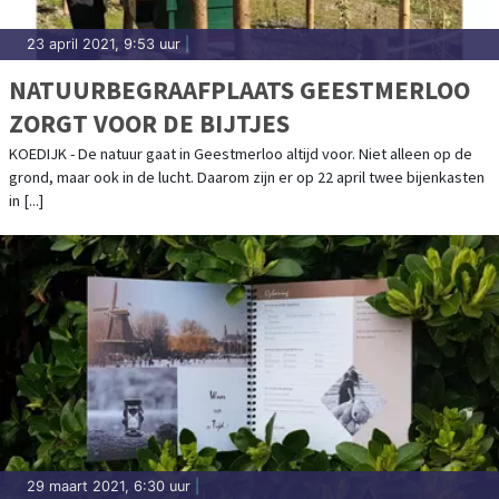
23 april 2021, 9:53 uur
|
NATUURBEGRAAFPLAATS GEESTMERLOO
ZORGT VOOR DE BIJTJES
KOEDIJK - De natuur gaat in Geestmerloo altijd voor. Niet alleen op de
grond, maar ook in de lucht. Daarom zijn er op 22 april twee bijenkasten
in [...]
29 maart 2021, 6:30 uur
|