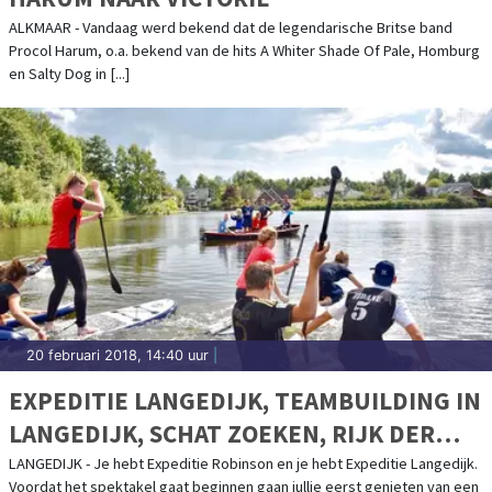
ALKMAAR - Vandaag werd bekend dat de legendarische Britse band
Procol Harum, o.a. bekend van de hits A Whiter Shade Of Pale, Homburg
en Salty Dog in [...]
20 februari 2018, 14:40 uur
|
EXPEDITIE LANGEDIJK, TEAMBUILDING IN
LANGEDIJK, SCHAT ZOEKEN, RIJK DER
DUIZEND EILANDEN
LANGEDIJK - Je hebt Expeditie Robinson en je hebt Expeditie Langedijk.
Voordat het spektakel gaat beginnen gaan jullie eerst genieten van een