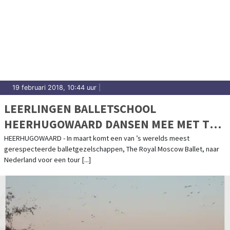
19 februari 2018, 10:44 uur
|
LEERLINGEN BALLETSCHOOL
HEERHUGOWAARD DANSEN MEE MET THE
ROYAL MOSCOW BALLET IN COOL
HEERHUGOWAARD - In maart komt een van ’s werelds meest
gerespecteerde balletgezelschappen, The Royal Moscow Ballet, naar
Nederland voor een tour [...]