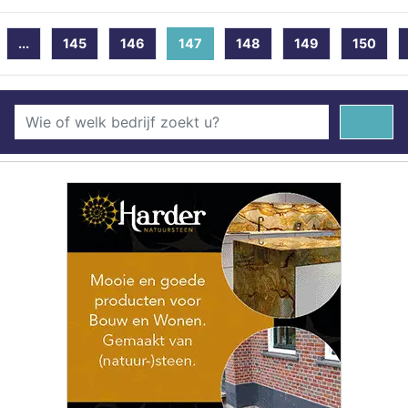
...
145
146
147
(current)
148
149
150