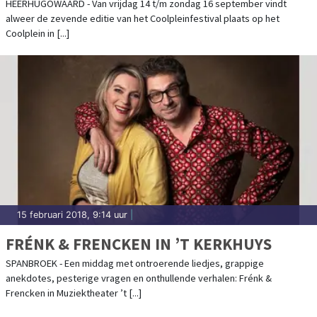
AMATEURVERENIGINGEN
HEERHUGOWAARD - Van vrijdag 14 t/m zondag 16 september vindt
alweer de zevende editie van het Coolpleinfestival plaats op het
Coolplein in [...]
15 februari 2018, 9:14 uur
|
FRÉNK & FRENCKEN IN ’T KERKHUYS
SPANBROEK - Een middag met ontroerende liedjes, grappige
anekdotes, pesterige vragen en onthullende verhalen: Frénk &
Frencken in Muziektheater ’t [...]