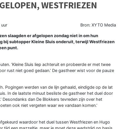
L GELOPEN, WESTFRIEZEN
 uur
Bron: XYTO Media
zen slaagden er afgelopen zondag niet in om hun
g bij subtopper Kleine Sluis onderuit, terwijl Westfriezen
en punt.
outen. ‘Kleine Sluis liep achteruit en probeerde er met twee
voor rust niet goed gedaan.’ De gastheer wist voor de pauze
h. Pogingen werden van de lijn gehaald, eindigde op de lat
s. In de laatste minuut besliste de gastheer het duel door
n.’ Desondanks dan De Blokkers tevreden zijn over het
moeten ook niet vergeten waar we vandaan komen.’
afgekeurd waardoor het duel tussen Westfriezen en Hugo
oor tijd een mazzeltje, maar je moet deze wedstrijd op basis