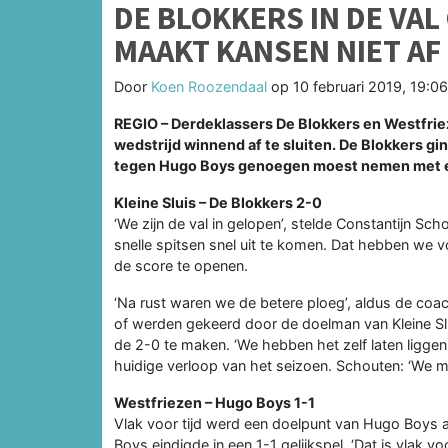
DE BLOKKERS IN DE VA
MAAKT KANSEN NIET AF
Door
Koen Roozendaal
op
10 februari 2019, 19:06
REGIO – Derdeklassers De Blokkers en Westfrie
wedstrijd winnend af te sluiten. De Blokkers gin
tegen Hugo Boys genoegen moest nemen met e
Kleine Sluis – De Blokkers 2-0
‘We zijn de val in gelopen’, stelde Constantijn Sch
snelle spitsen snel uit te komen. Dat hebben we 
de score te openen.
‘Na rust waren we de betere ploeg’, aldus de coac
of werden gekeerd door de doelman van Kleine Slui
de 2-0 te maken. ‘We hebben het zelf laten ligge
huidige verloop van het seizoen. Schouten: ‘We 
Westfriezen – Hugo Boys 1-1
Vlak voor tijd werd een doelpunt van Hugo Boys 
Boys eindigde in een 1-1 gelijkspel. ‘Dat is vlak v