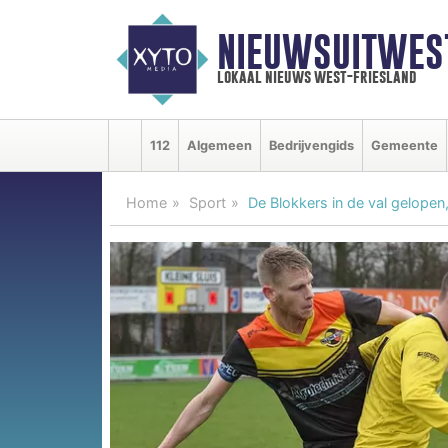
NIEUWSUITWEST
lokaal nieuws west-friesland
112
Algemeen
Bedrijvengids
Gemeente
Home
Sport
De Blokkers in de val gelopen