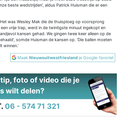
nze beste wedstrijden’, aldus Patrick Huisman die er een
n. Het was Wesley Mak die de thuisploeg op voorsprong
en vrije trap, werd in de twintigste minuut ingekopt en
handjevol kansen gehad. We gingen twee keer alleen op de
n gehaald’, somde Huisman de kansen op. ‘Die ballen moeten
lt winnen.’
Maak
Nieuwsuitwestfriesland
je Google-favoriet
ip, foto of video die je
s wilt delen?
.
06 - 574 71 321