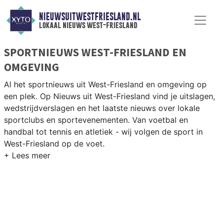
NIEUWSUITWESTFRIESLAND.NL
lokaal nieuws west-friesland
SPORTNIEUWS WEST-FRIESLAND EN
OMGEVING
Al het sportnieuws uit West-Friesland en omgeving op
een plek. Op Nieuws uit West-Friesland vind je uitslagen,
wedstrijdverslagen en het laatste nieuws over lokale
sportclubs en sportevenementen. Van voetbal en
handbal tot tennis en atletiek - wij volgen de sport in
West-Friesland op de voet.
LOKALE SPORT WEST-FRIESLAND
Van de grote clubs als HV Hoorn tot korfbal en hockey
in de West-Friese polderdorpen — onze redactie volgt
de sport in de gehele West-Friese regio. Blijf op de
hoogte van alle sportieve uitslagen en prestaties in