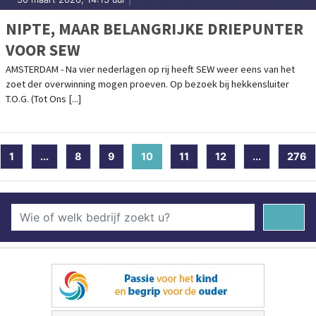
NIPTE, MAAR BELANGRIJKE DRIEPUNTER
VOOR SEW
AMSTERDAM - Na vier nederlagen op rij heeft SEW weer eens van het
zoet der overwinning mogen proeven. Op bezoek bij hekkensluiter
T.O.G. (Tot Ons [...]
1
...
8
9
10
(current)
11
12
...
276