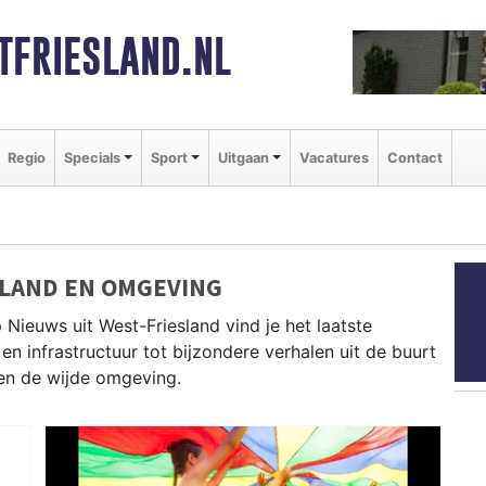
FRIESLAND.NL
Regio
Specials
Sport
Uitgaan
Vacatures
Contact
SLAND EN OMGEVING
 Nieuws uit West-Friesland vind je het laatste
en infrastructuur tot bijzondere verhalen uit de buurt
 en de wijde omgeving.
demblik, Stede Broec, Koggenland, Drechterland en