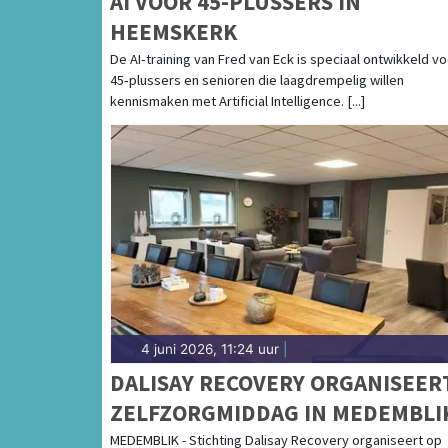
AI VOOR 45-PLUSSERS IN
HEEMSKERK
De AI‑training van Fred van Eck is speciaal ontwikkeld v
45‑plussers en senioren die laagdrempelig willen
kennismaken met Artificial Intelligence. [...]
4 juni 2026, 11:24 uur
|
DALISAY RECOVERY ORGANISEER
ZELFZORGMIDDAG IN MEDEMBLI
MEDEMBLIK - Stichting Dalisay Recovery organiseert op