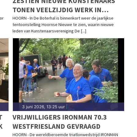
ZESTIEN NIEUWE KUNSTENAARS
TONEN VEELZIJDIG WERK IN
‘HOORNSE NIEUWE’ IN DE
oor
HOORN - In De Boterhal is binnenkort weer de jaarlijkse
tentoonstelling Hoornse Nieuwe te zien, waarin nieuwe
BOTERHAL HOORN VAN 27 JUNI
leden van Kunstenaarsvereniging De [...]
TOT EN MET 19 JULI
3 juni 2026, 13:25 uur
|
T
VRIJWILLIGERS IRONMAN 70.3
K
WESTFRIESLAND GEVRAAGD
HOORN - De wereldberoemde triatlonwedstrijd IRONMAN