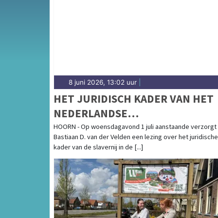
Opmeer — wij brengen het nieuws uit de geh
8 juni 2026, 13:02 uur
|
HET JURIDISCH KADER VAN HET
NEDERLANDSE
SLAVERNIJVERLEDEN
HOORN - Op woensdagavond 1 juli aanstaande verzorgt
Bastiaan D. van der Velden een lezing over het juridische
kader van de slavernij in de [...]