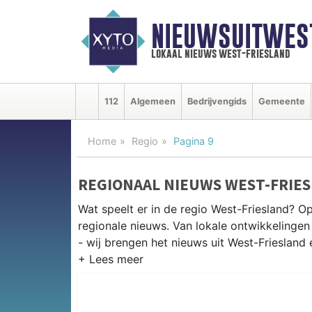
NIEUWSUITWEST
lokaal nieuws west-friesland
112
Algemeen
Bedrijvengids
Gemeente
Home
Regio
Pagina 9
REGIONAAL NIEUWS WEST-FRIE
Wat speelt er in de regio West-Friesland? Op
regionale nieuws. Van lokale ontwikkelingen 
- wij brengen het nieuws uit West-Friesland
REGIONIEUWS WEST-FRIESLAND
West-Friesland omvat Hoorn, Enkhuizen, Me