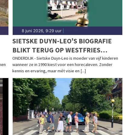
8 juni 2026, 9:29 uur
|
SIETSKE DUYN-LEO'S BIOGRAFIE
BLIKT TERUG OP WESTFRIES
FAMILIEHOTEL 'T HART VAN
ONDERDIJK - Sietske Duyn-Leo is moeder van vijf kinderen
nnen
wanneer ze in 1990 kiest voor een horecaleven. Zonder
ONDERDIJK
kennis en ervaring, maar mét visie en [...]