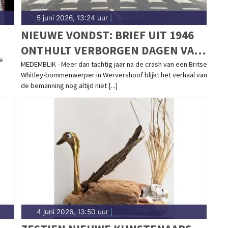
5 juni 2026, 13:24 uur
|
NIEUWE VONDST: BRIEF UIT 1946
ONTHULT VERBORGEN DAGEN VAN
e
BRITSE SERGEANT NA
MEDEMBLIK - Meer dan tachtig jaar na de crash van een Britse
Whitley-bommenwerper in Wervershoof blijkt het verhaal van
VLIEGTUIGCRASH IN
de bemanning nog altijd niet [...]
WERVERSHOOF
4 juni 2026, 13:50 uur
|