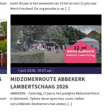
ntrum
komt dit jaar in het weekend van 19 tot en met 21 juni naar
West-Friesland. De organisatie is op [...]
1 juni 2026, 14:01 uur
|
S
MIDZOMERROUTE ABBEKERK
LAMBERTSCHAAG 2026
ABBEKERK - Zaterdag 27 juni is het jaarlijkse Midzomerfeest
heid.
in Abbekerk. Tijdens deze open huis route stellen
verschillende deelnemers hun atelier, [...]