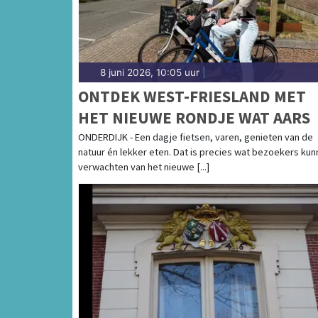
8 juni 2026, 10:05 uur
|
ONTDEK WEST-FRIESLAND MET
HET NIEUWE RONDJE WAT AARS
ONDERDIJK - Een dagje fietsen, varen, genieten van de
natuur én lekker eten. Dat is precies wat bezoekers ku
verwachten van het nieuwe [...]