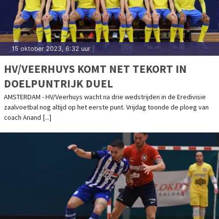
15 oktober 2023, 6:32 uur
|
HV/VEERHUYS KOMT NET TEKORT IN
DOELPUNTRIJK DUEL
AMSTERDAM - HV/Veerhuys wacht na drie wedstrijden in de Eredivisie
zaalvoetbal nog altijd op het eerste punt. Vrijdag toonde de ploeg van
coach Anand [...]