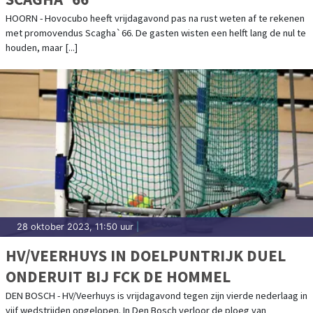
HOORN - Hovocubo heeft vrijdagavond pas na rust weten af te rekenen
met promovendus Scagha`66. De gasten wisten een helft lang de nul te
houden, maar [...]
28 oktober 2023, 11:50 uur
|
HV/VEERHUYS IN DOELPUNTRIJK DUEL
ONDERUIT BIJ FCK DE HOMMEL
DEN BOSCH - HV/Veerhuys is vrijdagavond tegen zijn vierde nederlaag in
vijf wedstrijden opgelopen. In Den Bosch verloor de ploeg van