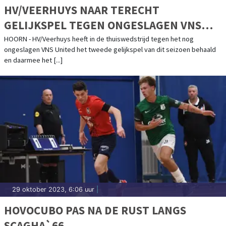
HV/VEERHUYS NAAR TERECHT
GELIJKSPEL TEGEN ONGESLAGEN VNS
UNITED
HOORN - HV/Veerhuys heeft in de thuiswedstrijd tegen het nog
ongeslagen VNS United het tweede gelijkspel van dit seizoen behaald
en daarmee het [...]
29 oktober 2023, 6:06 uur
|
HOVOCUBO PAS NA DE RUST LANGS
SCAGHA`66