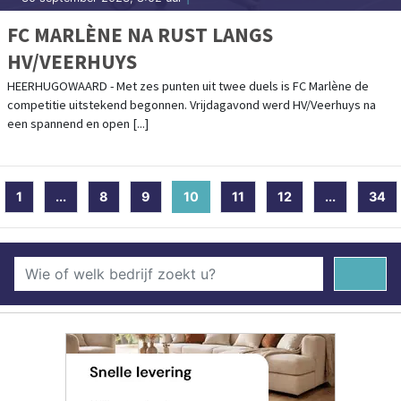
FC MARLÈNE NA RUST LANGS
HV/VEERHUYS
HEERHUGOWAARD - Met zes punten uit twee duels is FC Marlène de
competitie uitstekend begonnen. Vrijdagavond werd HV/Veerhuys na
een spannend en open [...]
1
...
8
9
10
(current)
11
12
...
34