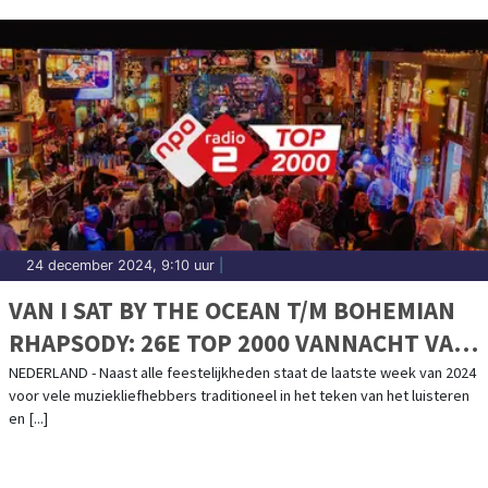
24 december 2024, 9:10 uur
|
VAN I SAT BY THE OCEAN T/M BOHEMIAN
RHAPSODY: 26E TOP 2000 VANNACHT VAN
START
NEDERLAND - Naast alle feestelijkheden staat de laatste week van 2024
voor vele muziekliefhebbers traditioneel in het teken van het luisteren
en [...]