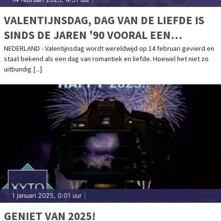
VALENTIJNSDAG, DAG VAN DE LIEFDE IS
SINDS DE JAREN '90 VOORAL EEN
COMMERCIEEL SUCCES
NEDERLAND - Valentijnsdag wordt wereldwijd op 14 februari gevierd en
staat bekend als een dag van romantiek en liefde. Hoewel het niet zo
uitbundig [...]
1 januari 2025, 0:01 uur
|
GENIET VAN 2025!