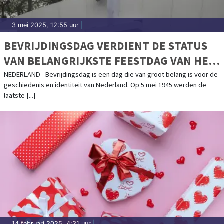
3 mei 2025, 12:55 uur
|
BEVRIJDINGSDAG VERDIENT DE STATUS
VAN BELANGRIJKSTE FEESTDAG VAN HET
JAAR
NEDERLAND - Bevrijdingsdag is een dag die van groot belang is voor de
geschiedenis en identiteit van Nederland. Op 5 mei 1945 werden de
laatste [...]
14 februari 2025, 4:31 uur
|