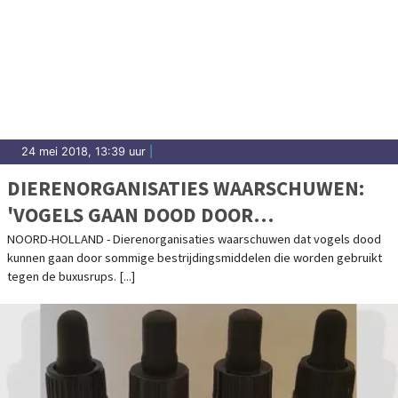
24 mei 2018, 13:39 uur
|
DIERENORGANISATIES WAARSCHUWEN:
'VOGELS GAAN DOOD DOOR
BESTRIJDINGSMIDDELEN TEGEN
NOORD-HOLLAND - Dierenorganisaties waarschuwen dat vogels dood
kunnen gaan door sommige bestrijdingsmiddelen die worden gebruikt
BUXUSRUPS'
tegen de buxusrups. [...]