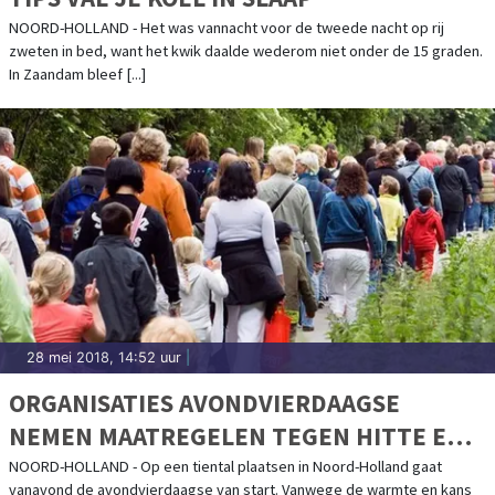
NOORD-HOLLAND - Het was vannacht voor de tweede nacht op rij
zweten in bed, want het kwik daalde wederom niet onder de 15 graden.
In Zaandam bleef [...]
28 mei 2018, 14:52 uur
|
ORGANISATIES AVONDVIERDAAGSE
NEMEN MAATREGELEN TEGEN HITTE EN
ONWEER
NOORD-HOLLAND - Op een tiental plaatsen in Noord-Holland gaat
vanavond de avondvierdaagse van start. Vanwege de warmte en kans