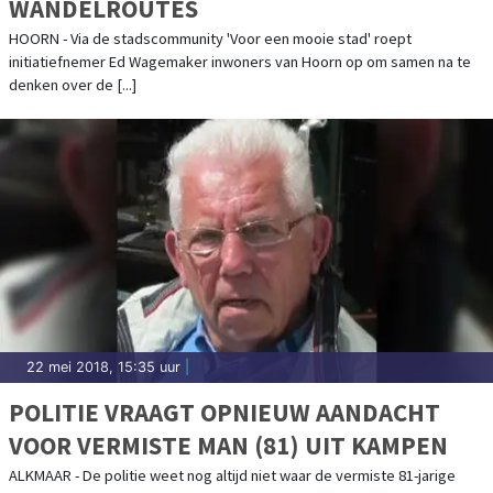
WANDELROUTES
HOORN - Via de stadscommunity 'Voor een mooie stad' roept
initiatiefnemer Ed Wagemaker inwoners van Hoorn op om samen na te
denken over de [...]
22 mei 2018, 15:35 uur
|
POLITIE VRAAGT OPNIEUW AANDACHT
VOOR VERMISTE MAN (81) UIT KAMPEN
ALKMAAR - De politie weet nog altijd niet waar de vermiste 81-jarige