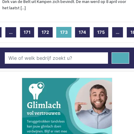
Dirk van de Belt uit Kampen zich bevindt. De man werd op 8 april voor
het laatst [...]
...
171
172
173
(current)
174
175
...
1