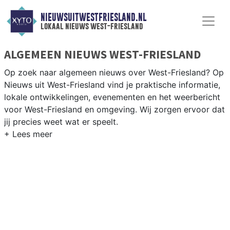
NIEUWSUITWESTFRIESLAND.NL
lokaal nieuws west-friesland
ALGEMEEN NIEUWS WEST-FRIESLAND
Op zoek naar algemeen nieuws over West-Friesland? Op
Nieuws uit West-Friesland vind je praktische informatie,
lokale ontwikkelingen, evenementen en het weerbericht
voor West-Friesland en omgeving. Wij zorgen ervoor dat
jij precies weet wat er speelt.
PRAKTISCHE INFORMATIE WEST-
FRIESLAND
Van werkzaamheden op de A7 en de West-Friese
waterlijnen tot evenementen als de West-Friese Flora en
het weersbericht voor de regio West-Friesland.