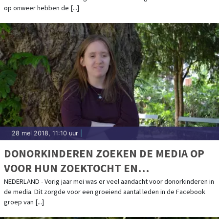
op onweer hebben de [...]
28 mei 2018, 11:10 uur
|
DONORKINDEREN ZOEKEN DE MEDIA OP
VOOR HUN ZOEKTOCHT EN
GERECHTIGHEID
NEDERLAND - Vorig jaar mei was er veel aandacht voor donorkinderen in
de media. Dit zorgde voor een groeiend aantal leden in de Facebook
groep van [...]