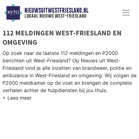
NIEUWSUITWESTFRIESLAND.NL
lokaal nieuws west-friesland
112 MELDINGEN WEST-FRIESLAND EN
OMGEVING
Op zoek naar de laatste 112 meldingen en P2000
berichten uit West-Friesland? Op Nieuws uit West-
Friesland vind je alle inzetten van brandweer, politie en
ambulance in West-Friesland en omgeving. Wij volgen de
P2000 meldkamer op de voet en brengen de complete
verhalen achter de hulpdiensten bij jou thuis.
P2000 MELDINGEN WEST-FRIESLAND
Van incidenten op de A7 en de N302 tot meldingen in
Hoorn, Enkhuizen, Medemblik en de andere West-Friese
steden en dorpen — wij brengen het complete 112-
nieuws.