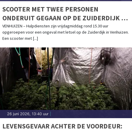
SCOOTER MET TWEE PERSONEN
ONDERUIT GEGAAN OP DE ZUIDERDIJK IN
VENHUIZEN
VENHUIZEN – Hulpdiensten zijn vrijdagmiddag rond 15.30 uur
opgeroepen voor een ongeval met letsel op de Zuiderdijk in Venhuizen.
Een scooter met [...]
26 juni 2026, 13:40 uur
|
LEVENSGEVAAR ACHTER DE VOORDEUR: