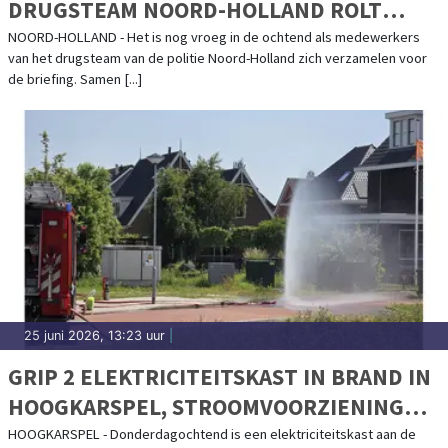
DRUGSTEAM NOORD-HOLLAND ROLT
HENNEPKWEKERIJEN OP
NOORD-HOLLAND - Het is nog vroeg in de ochtend als medewerkers
van het drugsteam van de politie Noord-Holland zich verzamelen voor
de briefing. Samen [...]
25 juni 2026, 13:23 uur
|
GRIP 2 ELEKTRICITEITSKAST IN BRAND IN
HOOGKARSPEL, STROOMVOORZIENING
OMGEVING TIJDELIJK AFGESLOTEN
HOOGKARSPEL - Donderdagochtend is een elektriciteitskast aan de