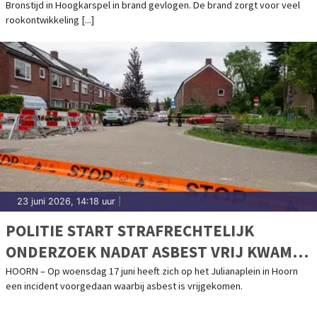
Bronstijd in Hoogkarspel in brand gevlogen. De brand zorgt voor veel
rookontwikkeling [...]
23 juni 2026, 14:18 uur
|
POLITIE START STRAFRECHTELIJK
ONDERZOEK NADAT ASBEST VRIJ KWAM
TIJDENS GRAAFWERKZAAMHEDEN IN
HOORN – Op woensdag 17 juni heeft zich op het Julianaplein in Hoorn
een incident voorgedaan waarbij asbest is vrijgekomen.
WOONWIJK HOORN