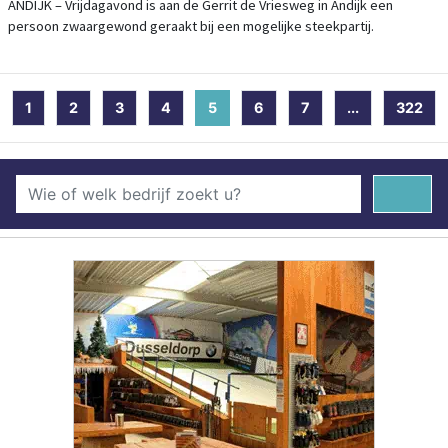
ANDIJK – Vrijdagavond is aan de Gerrit de Vriesweg in Andijk een
persoon zwaargewond geraakt bij een mogelijke steekpartij.
1
2
3
4
5
(current)
6
7
...
322