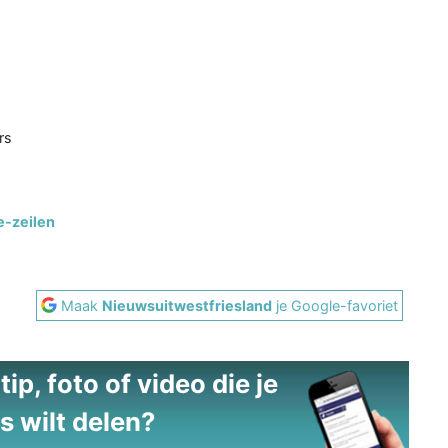
rs
e-zeilen
Maak
Nieuwsuitwestfriesland
je Google-favoriet
ip, foto of video die je
s wilt delen?