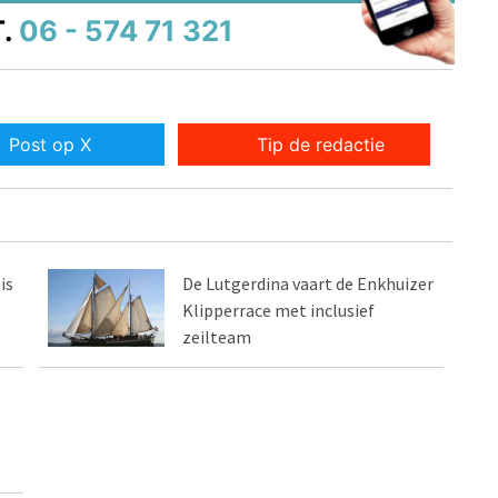
.
06 - 574 71 321
Post op X
Tip de redactie
is
De Lutgerdina vaart de Enkhuizer
Klipperrace met inclusief
zeilteam