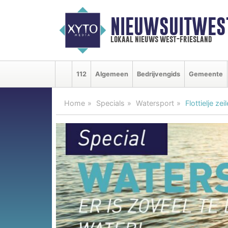
NIEUWSUITWEST
lokaal nieuws west-friesland
112
Algemeen
Bedrijvengids
Gemeente
Home
Specials
Watersport
Flottielje ze