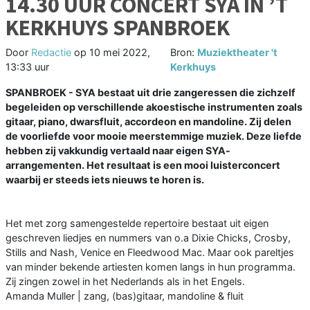
14.30 UUR CONCERT SYA IN ’T
KERKHUYS SPANBROEK
Door
Redactie
op
10 mei 2022,
Bron:
Muziektheater 't
13:33 uur
Kerkhuys
SPANBROEK - SYA bestaat uit drie zangeressen die zichzelf
begeleiden op verschillende akoestische instrumenten zoals
gitaar, piano, dwarsfluit, accordeon en mandoline. Zij delen
de voorliefde voor mooie meerstemmige muziek. Deze liefde
hebben zij vakkundig vertaald naar eigen SYA-
arrangementen. Het resultaat is een mooi luisterconcert
waarbij er steeds iets nieuws te horen is.
Het met zorg samengestelde repertoire bestaat uit eigen
geschreven liedjes en nummers van o.a Dixie Chicks, Crosby,
Stills and Nash, Venice en Fleedwood Mac. Maar ook pareltjes
van minder bekende artiesten komen langs in hun programma.
Zij zingen zowel in het Nederlands als in het Engels.
Amanda Muller | zang, (bas)gitaar, mandoline & fluit