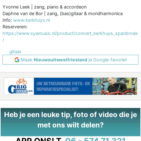
Yvonne Leek | zang, piano & accordeon
Daphne van de Bor | zang, (bas)gitaar & mondharmonica
Info:
www.kerkhuys.nl
Reserveren:
https://www.syamusic.nl/product/concert_kerkhuys_spanbroek
/
gitaar
Maak
Nieuwsuitwestfriesland
je Google-favoriet
Heb je een leuke tip, foto of video die je
met ons wilt delen?
APP ONS!
T.
06 - 574 71 321