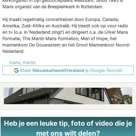
kerkorganist in zijn geboorteplaats Melissant. Sinds 1995 is
Mans organist van de Breepleinkerk in Rotterdam.
Hij maakt regelmatig concertreizen door Europa, Canada,
Amerika, Zuid-Afrika en Australië. Hij treedt ook op voor radio
en tv (o.a. in 'Nederland zingt') en dirigeert o.a. de Urker Mans
Formatie, The Martin Mans Formation, Men of Hope, het
mannenkoor De Gouwestem en het Groot Mannenkoor Noord-
Nederland.
mans
,
martin
Maak
Nieuwsuitwestfriesland
je Google-favoriet
Heb je een leuke tip, foto of video die je
met ons wilt delen?