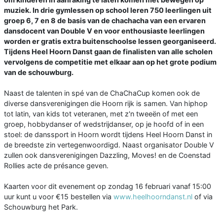
muziek. In drie gymlessen op school leren 750 leerlingen uit
groep 6, 7 en 8 de basis van de chachacha van een ervaren
dansdocent van Double V en voor enthousiaste leerlingen
worden er gratis extra buitenschoolse lessen georganiseerd.
Tijdens Heel Hoorn Danst gaan de finalisten van alle scholen
vervolgens de competitie met elkaar aan op het grote podium
van de schouwburg.
Naast de talenten in spé van de ChaChaCup komen ook de
diverse dansverenigingen die Hoorn rijk is samen. Van hiphop
tot latin, van kids tot veteranen, met z'n tweeën of met een
groep, hobbydanser of wedstrijdanser, op je hoofd of in een
stoel: de danssport in Hoorn wordt tijdens Heel Hoorn Danst in
de breedste zin vertegenwoordigd. Naast organisator Double V
zullen ook dansverenigingen Dazzling, Moves! en de Coenstad
Rollies acte de présance geven.
Kaarten voor dit evenement op zondag 16 februari vanaf 15:00
uur kunt u voor €15 bestellen via
www.heelhoorndanst.nl
of via
Schouwburg het Park.