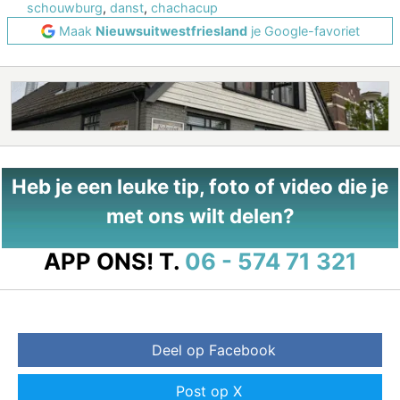
schouwburg
,
danst
,
chachacup
Maak
Nieuwsuitwestfriesland
je Google-favoriet
Heb je een leuke tip, foto of video die je
met ons wilt delen?
APP ONS!
T.
06 - 574 71 321
Deel op Facebook
Post op X