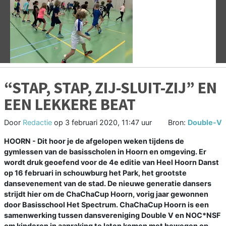
Vorige
V
“STAP, STAP, ZIJ-SLUIT-ZIJ” EN
EEN LEKKERE BEAT
Door
Redactie
op
3 februari 2020, 11:47 uur
Bron:
Double-V
HOORN - Dit hoor je de afgelopen weken tijdens de
gymlessen van de basisscholen in Hoorn en omgeving. Er
wordt druk geoefend voor de 4e editie van Heel Hoorn Danst
op 16 februari in schouwburg het Park, het grootste
dansevenement van de stad. De nieuwe generatie dansers
strijdt hier om de ChaChaCup Hoorn, vorig jaar gewonnen
door Basisschool Het Spectrum. ChaChaCup Hoorn is een
samenwerking tussen dansvereniging Double V en NOC*NSF
om kinderen in aanraking te laten komen met bewegen op