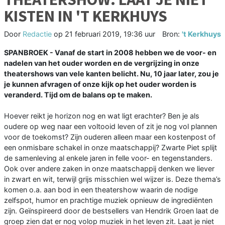
KISTEN IN 'T KERKHUYS
Door
Redactie
op
21 februari 2019, 19:36 uur
Bron:
't Kerkhuys
SPANBROEK - Vanaf de start in 2008 hebben we de voor- en
nadelen van het ouder worden en de vergrijzing in onze
theatershows van vele kanten belicht. Nu, 10 jaar later, zou je
je kunnen afvragen of onze kijk op het ouder worden is
veranderd. Tijd om de balans op te maken.
Hoever reikt je horizon nog en wat ligt erachter? Ben je als
oudere op weg naar een voltooid leven of zit je nog vol plannen
voor de toekomst? Zijn ouderen alleen maar een kostenpost of
een onmisbare schakel in onze maatschappij? Zwarte Piet splijt
de samenleving al enkele jaren in felle voor- en tegenstanders.
Ook over andere zaken in onze maatschappij denken we liever
in zwart en wit, terwijl grijs misschien wel wijzer is. Deze thema’s
komen o.a. aan bod in een theatershow waarin de nodige
zelfspot, humor en prachtige muziek opnieuw de ingrediënten
zijn. Geïnspireerd door de bestsellers van Hendrik Groen laat de
groep zien dat er nog volop muziek in het leven zit. Laat je niet