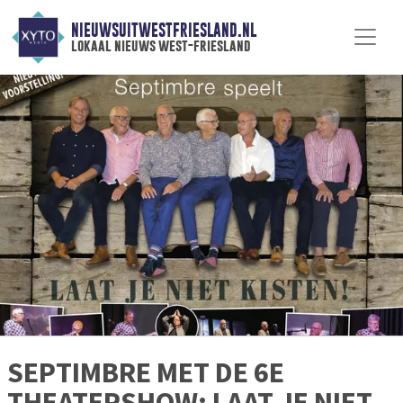
NIEUWSUITWESTFRIESLAND.NL
lokaal nieuws west-friesland
SEPTIMBRE MET DE 6E
THEATERSHOW: LAAT JE NIET