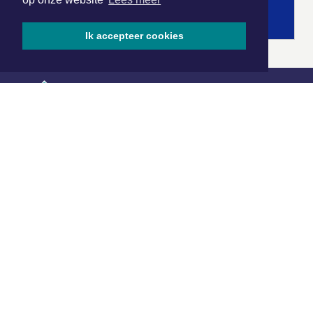
Ik accepteer cookies
|
Nieuws | Sport | Evenementen
Hoofdvestiging:
van Benthuizenlaan 1
1701 BZ Heerhugowaard
072 8200 600
redactie@xyto.nl
www.xyto.nl
SOCIAL MEDIA