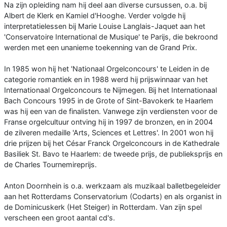
Na zijn opleiding nam hij deel aan diverse cursussen, o.a. bij
Albert de Klerk en Kamiel d'Hooghe. Verder volgde hij
interpretatielessen bij Marie Louise Langlais-Jaquet aan het
'Conservatoire International de Musique' te Parijs, die bekroond
werden met een unanieme toekenning van de Grand Prix.
In 1985 won hij het 'Nationaal Orgelconcours' te Leiden in de
categorie romantiek en in 1988 werd hij prijswinnaar van het
Internationaal Orgelconcours te Nijmegen. Bij het Internationaal
Bach Concours 1995 in de Grote of Sint-Bavokerk te Haarlem
was hij een van de finalisten. Vanwege zijn verdiensten voor de
Franse orgelcultuur ontving hij in 1997 de bronzen, en in 2004
de zilveren medaille 'Arts, Sciences et Lettres'. In 2001 won hij
drie prijzen bij het César Franck Orgelconcours in de Kathedrale
Basiliek St. Bavo te Haarlem: de tweede prijs, de publieksprijs en
de Charles Tournemireprijs.
Anton Doornhein is o.a. werkzaam als muzikaal balletbegeleider
aan het Rotterdams Conservatorium (Codarts) en als organist in
de Dominicuskerk (Het Steiger) in Rotterdam. Van zijn spel
verscheen een groot aantal cd's.