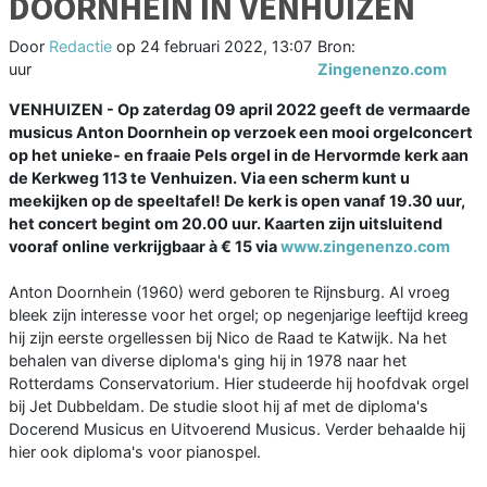
DOORNHEIN IN VENHUIZEN
Door
Redactie
op
24 februari 2022, 13:07
Bron:
uur
Zingenenzo.com
VENHUIZEN - Op zaterdag 09 april 2022 geeft de vermaarde
musicus Anton Doornhein op verzoek een mooi orgelconcert
op het unieke- en fraaie Pels orgel in de Hervormde kerk aan
de Kerkweg 113 te Venhuizen. Via een scherm kunt u
meekijken op de speeltafel! De kerk is open vanaf 19.30 uur,
het concert begint om 20.00 uur. Kaarten zijn uitsluitend
vooraf online verkrijgbaar à € 15 via
www.zingenenzo.com
Anton Doornhein (1960) werd geboren te Rijnsburg. Al vroeg
bleek zijn interesse voor het orgel; op negenjarige leeftijd kreeg
hij zijn eerste orgellessen bij Nico de Raad te Katwijk. Na het
behalen van diverse diploma's ging hij in 1978 naar het
Rotterdams Conservatorium. Hier studeerde hij hoofdvak orgel
bij Jet Dubbeldam. De studie sloot hij af met de diploma's
Docerend Musicus en Uitvoerend Musicus. Verder behaalde hij
hier ook diploma's voor pianospel.