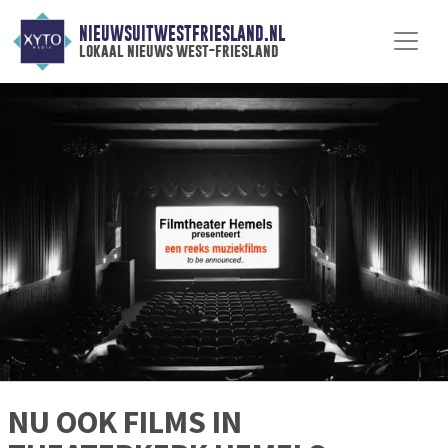
NIEUWSUITWESTFRIESLAND.NL
lokaal nieuws west-friesland
NU OOK FILMS IN