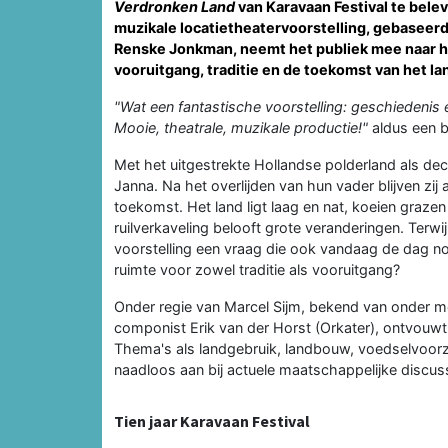
Verdronken Land
van Karavaan Festival te bele
muzikale locatietheatervoorstelling, gebaseerd
Renske Jonkman, neemt het publiek mee naar h
vooruitgang, traditie en de toekomst van het la
"Wat een fantastische voorstelling: geschiedenis 
Mooie, theatrale, muzikale productie!"
aldus een b
Met het uitgestrekte Hollandse polderland als de
Janna. Na het overlijden van hun vader blijven zi
toekomst. Het land ligt laag en nat, koeien graze
ruilverkaveling belooft grote veranderingen. Terwij
voorstelling een vraag die ook vandaag de dag no
ruimte voor zowel traditie als vooruitgang?
Onder regie van Marcel Sijm, bekend van onder m
componist Erik van der Horst (Orkater), ontvouwt
Thema's als landgebruik, landbouw, voedselvoorzi
naadloos aan bij actuele maatschappelijke discuss
Tien jaar Karavaan Festival