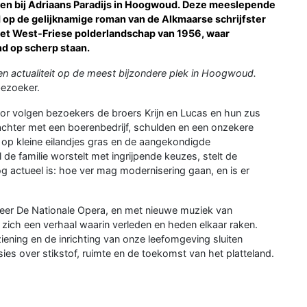
ven bij Adriaans Paradijs in Hoogwoud. Deze meeslepende
 op de gelijknamige roman van de Alkmaarse schrijfster
et West-Friese polderlandschap van 1956, waar
nd op scherp staan.
en actualiteit op de meest bijzondere plek in Hoogwoud.
ezoeker.
cor volgen bezoekers de broers Krijn en Lucas en hun zus
j achter met een boerenbedrijf, schulden en een onzekere
n op kleine eilandjes gras en de aangekondigde
l de familie worstelt met ingrijpende keuzes, stelt de
g actueel is: hoe ver mag modernisering gaan, en is er
eer De Nationale Opera, en met nieuwe muziek van
 zich een verhaal waarin verleden en heden elkaar raken.
ening en de inrichting van onze leefomgeving sluiten
ies over stikstof, ruimte en de toekomst van het platteland.