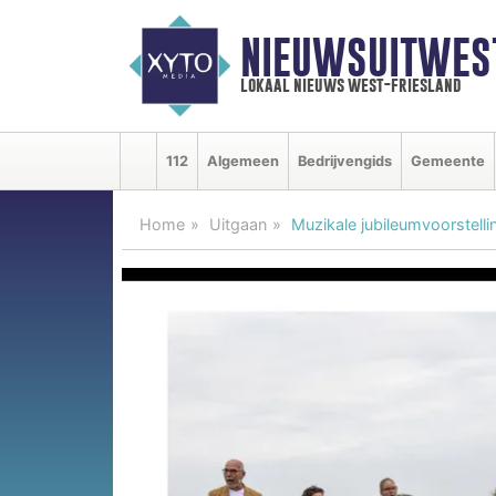
NIEUWSUITWEST
lokaal nieuws west-friesland
112
Algemeen
Bedrijvengids
Gemeente
Home
Uitgaan
Muzikale jubileumvoorstelli