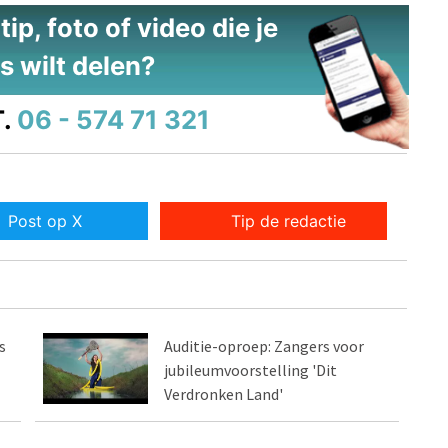
ip, foto of video die je
s wilt delen?
.
06 - 574 71 321
Post op X
Tip de redactie
s
Auditie-oproep: Zangers voor
jubileumvoorstelling 'Dit
Verdronken Land'