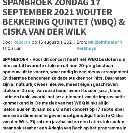
SPANBROEK ZONDAG 17
SEPTEMBER 2021 WOUTER
BEKKERING QUINTET (WBQ) &
CISKA VAN DER WILK
Door
Redactie
op
16 augustus 2021,
Bron:
Muziektheater 't
11:06 uur
Kerkhuys
SPANBROEK - Voor dit concert heeft het WBQ besloten om
een aantal favoriete stukken uit hun 20-jarig bestaan
opnieuw uit te voeren, waar nodig in een nieuw arrangement.
En daarmee benoemen ze deze stukken tot ‘hits’. Daarnaast
zijn er natuurlijk weer nieuwe, meest eigen geschreven
stukken. De stijl van deze band laveert tussen jazz , blues,
Latin en funk ,waarbij het jazz-element van de improvisatie
kenmerkend is. De muziek van het WBQ klinkt altijd
melodieus en dynamisch. Om het concert op 17 september
een extra dimensie te geven is uitgenodigd fluitiste Ciska
van der Wilk. Zij zal een jazzballad en een Latin stuk spelen,
maar ook staat er een Adagio van Bach op het programma in