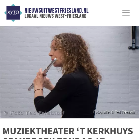
NIEUWSUITWESTFRIESLAND.NL
lokaal nieuws west-friesland
MUZIEKTHEATER ‘T KERKHUYS