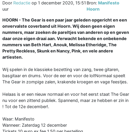
Door
Redactie
op
1 december 2020, 15:51
Bron:
Manifesto
uur
Hoorn
HOORN - The Gear is een paar jaar geleden opgericht en een
onvervalste coverband uit Hoorn. Wij doen geen eigen
nummers, maar zoeken de pareltjes van anderen op en geven
daar onze eigen draai aan. Verwacht bekende en onbekende
nummers van Beth Hart, Anouk, Melissa Etheridge, The
Pretty Reckless, Skunk en Nancy, Pink, en vele andere
artiesten.
Wij spelen in de klassieke bezetting van zang, twee gitaren,
basgitaar en drums. Voor de eer en voor de lol!Normaal speelt
The Gear in zompige zalen, krakende kroegen en vage feestjes.
Helaas is er een nieuw normaal en voor het eerst staat The Gear
nu voor een zittend publiek. Spannend, maar ze hebben er zin in
! Tot de 12e december!.
Waar: Manifesto
Wanneer: Zaterdag 12 december
Tickets 10 euro ex fee 1,50 per bestelling