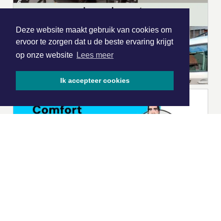
Deze website maakt gebruik van cookies om
ervoor te zorgen dat u de beste ervaring krijgt
op onze website
Lees meer
Ik accepteer cookies