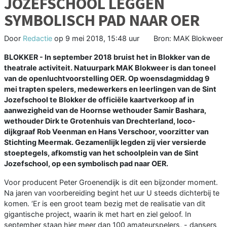
JOZEFSCHOOL LEGGEN
SYMBOLISCH PAD NAAR OER
Door
Redactie
op
9 mei 2018, 15:48 uur
Bron: MAK Blokweer
BLOKKER - In september 2018 bruist het in Blokker van de
theatrale activiteit. Natuurpark MAK Blokweer is dan toneel
van de openluchtvoorstelling OER. Op woensdagmiddag 9
mei trapten spelers, medewerkers en leerlingen van de Sint
Jozefschool te Blokker de officiële kaartverkoop af in
aanwezigheid van de Hoornse wethouder Samir Bashara,
wethouder Dirk te Grotenhuis van Drechterland, loco-
dijkgraaf Rob Veenman en Hans Verschoor, voorzitter van
Stichting Meermak. Gezamenlijk legden zij vier versierde
stoeptegels, afkomstig van het schoolplein van de Sint
Jozefschool, op een symbolisch pad naar OER.
Voor producent Peter Groenendijk is dit een bijzonder moment.
Na jaren van voorbereiding begint het uur U steeds dichterbij te
komen. ‘Er is een groot team bezig met de realisatie van dit
gigantische project, waarin ik met hart en ziel geloof. In
september staan hier meer dan 100 amateurspelers, - dansers