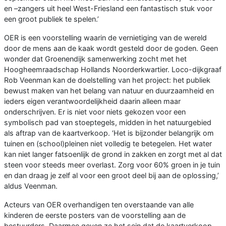
en –zangers uit heel West-Friesland een fantastisch stuk voor
een groot publiek te spelen.’
OER is een voorstelling waarin de vernietiging van de wereld
door de mens aan de kaak wordt gesteld door de goden. Geen
wonder dat Groenendijk samenwerking zocht met het
Hoogheemraadschap Hollands Noorderkwartier. Loco-dijkgraaf
Rob Veenman kan de doelstelling van het project: het publiek
bewust maken van het belang van natuur en duurzaamheid en
ieders eigen verantwoordelijkheid daarin alleen maar
onderschrijven. Er is niet voor niets gekozen voor een
symbolisch pad van stoeptegels, midden in het natuurgebied
als aftrap van de kaartverkoop. ‘Het is bijzonder belangrijk om
tuinen en (school)pleinen niet volledig te betegelen. Het water
kan niet langer fatsoenlijk de grond in zakken en zorgt met al dat
steen voor steeds meer overlast. Zorg voor 60% groen in je tuin
en dan draag je zelf al voor een groot deel bij aan de oplossing,’
aldus Veenman.
Acteurs van OER overhandigen ten overstaande van alle
kinderen de eerste posters van de voorstelling aan de
bestuurders. Daarmee geven ze het sein dat de kaartverkoop