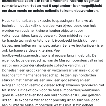
bezoekersseizoen is in feite al weer snel voorbij! Nog maar
ruim drie weken -tot en met 9 september- is er mogelijkheid
om deze mooie en unieke collectie te komen bewonderen.
Hout kent ontelbare praktische toepassingen. Behalve als
technisch noodzakelijk onderdeel van bijvoorbeeld een huis
worden van oudsher kleinere houten objecten door
volkshoutsnijders kunstig bewerkt. Door middel van de
kerfsnede techniek ontstonden bijvoorbeeld bruidsklompen,
kistjes, mesheften en mangelplanken. Behalve houtsnijwerk is er
ook kerfsnee aardewerk te zien. Veel
houtbewerkinggereedschap is al eeuwenlang in gebruik. De
eigen collectie gereedschap van de Museumboerderij valt in het
niet bij een bijzonder uitgebreide collectie van dhr. van
Donselaar, een groot kenner en verzamelaar van uniek oud en
bijzonder timmermansgereedschap. Te zien zijn honderden
stukken met namen als een snik, een goosewing en een
avegaar. Zonder veelzijdig gereedschap kwamen gebouwen niet
tot stand. Dit geldt ook voor de Museumboerderij waarbinnen
goed is weergegeven hoe een huishouden er 100 jaar geleden
uitzag. De expositie ziet er echt prachtig uit en sluit heel goed
aan bij wat de Museumboerderij West-Frisia in zijn geheel