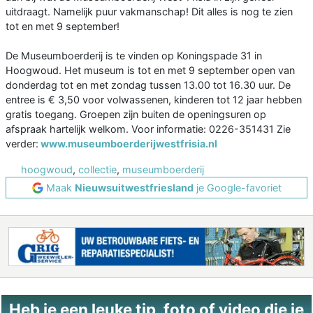
uitdraagt. Namelijk puur vakmanschap! Dit alles is nog te zien
tot en met 9 september!
De Museumboerderij is te vinden op Koningspade 31 in
Hoogwoud. Het museum is tot en met 9 september open van
donderdag tot en met zondag tussen 13.00 tot 16.30 uur. De
entree is € 3,50 voor volwassenen, kinderen tot 12 jaar hebben
gratis toegang. Groepen zijn buiten de openingsuren op
afspraak hartelijk welkom. Voor informatie: 0226-351431 Zie
verder:
www.museumboerderijwestfrisia.nl
hoogwoud
,
collectie
,
museumboerderij
Maak
Nieuwsuitwestfriesland
je Google-favoriet
Heb je een leuke tip, foto of video die je