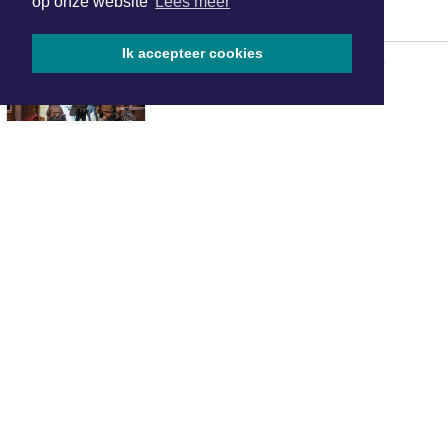
op onze website
Lees meer
MEEST GELEZEN
Ik accepteer cookies
Aanhouding bij dubbele inval van
arrestatieteam in Medemblik
Spannende momenten voor inzittenden
auto op de Zuiderdijk in Wijdenes,
trekker haalt auto omhoog
Fietsster gewond bij verkeersongeval op
Parallelweg (N240) in Wervershoof
De mooiste occasions bij Autobedrijf
Kroonenburg