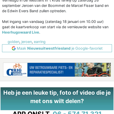
Verheugd in de feesttent in 't Kruis terwijl op zaterdag 26
september Jeroen van der Boommet de Marcel Fisser band en
de Edwin Evers Band zullen optreden.
Met ingang van vandaag (zaterdag 18 januari om 10.00 uur)
gaat de kaartverkoop van start via de vernieuwde website van
Heerhugowaard Live
.
golden
,
jeroen
,
earring
Maak
Nieuwsuitwestfriesland
je Google-favoriet
Heb je een leuke tip, foto of video die je
met ons wilt delen?
APP ONS!
T.
06 - 574 71 321