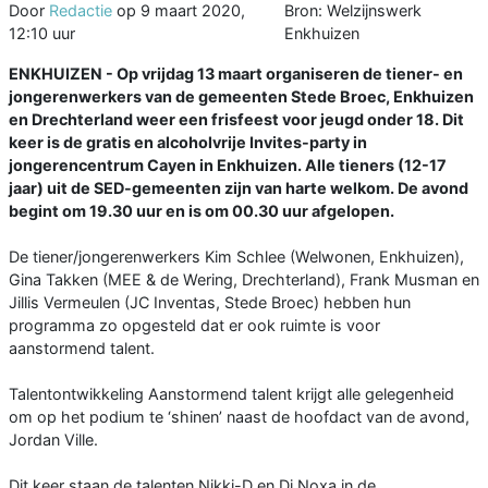
Door
Redactie
op
9 maart 2020,
Bron: Welzijnswerk
12:10 uur
Enkhuizen
ENKHUIZEN - Op vrijdag 13 maart organiseren de tiener- en
jongerenwerkers van de gemeenten Stede Broec, Enkhuizen
en Drechterland weer een frisfeest voor jeugd onder 18. Dit
keer is de gratis en alcoholvrije Invites-party in
jongerencentrum Cayen in Enkhuizen. Alle tieners (12-17
jaar) uit de SED-gemeenten zijn van harte welkom. De avond
begint om 19.30 uur en is om 00.30 uur afgelopen.
De tiener/jongerenwerkers Kim Schlee (Welwonen, Enkhuizen),
Gina Takken (MEE & de Wering, Drechterland), Frank Musman en
Jillis Vermeulen (JC Inventas, Stede Broec) hebben hun
programma zo opgesteld dat er ook ruimte is voor
aanstormend talent.
Talentontwikkeling Aanstormend talent krijgt alle gelegenheid
om op het podium te ‘shinen’ naast de hoofdact van de avond,
Jordan Ville.
Dit keer staan de talenten Nikki-D en Dj Noxa in de