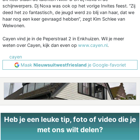
schijnwerpers. Dj Noxa was ook op het vorige Invites feest. “Zij
deed het zo fantastisch, de jeugd werd zo blij van haar, dat we
haar nog een keer gevraagd hebben”, zegt Kim Schlee van
Welwonen.
Cayen vind je in de Peperstraat 2 in Enkhuizen. Wil je meer
weten over Cayen, kijk dan even op
www.cayen.nl
.
cayen
Maak
Nieuwsuitwestfriesland
je Google-favoriet
Heb je een leuke tip, foto of video die je
met ons wilt delen?