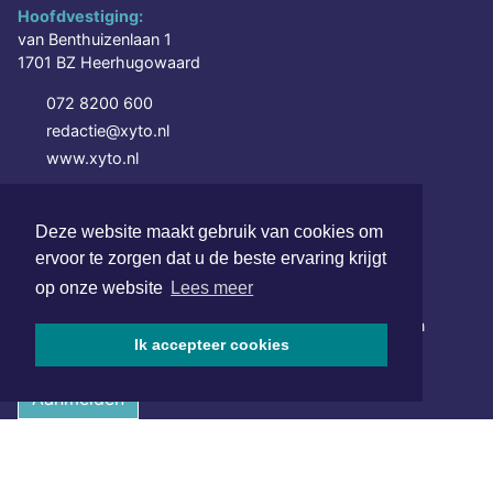
Hoofdvestiging:
van Benthuizenlaan 1
1701 BZ Heerhugowaard
072 8200 600
redactie@xyto.nl
www.xyto.nl
SOCIAL MEDIA
Deze website maakt gebruik van cookies om
ervoor te zorgen dat u de beste ervaring krijgt
NIEUWSBRIEF AANMELDEN
op onze website
Lees meer
Schrijf je in voor onze nieuwsbrief en krijg wekelijks een
Ik accepteer cookies
samenvatting van alle gebeurtenissen uit jouw regio.
Aanmelden
ONLINE DAGBLADEN