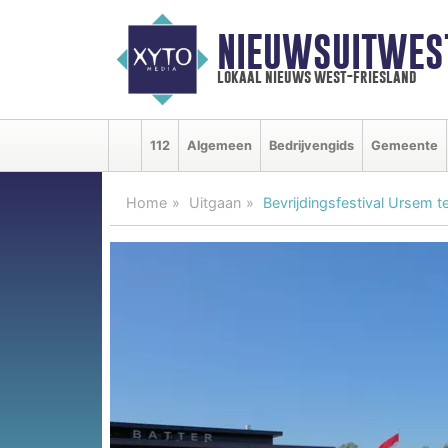
NIEUWSUITWEST
lokaal nieuws west-friesland
112
Algemeen
Bedrijvengids
Gemeente
Home
Uitgaan
Bevrijdingsfestival Ursem