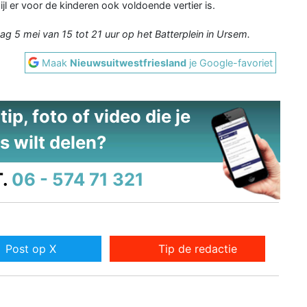
ijl er voor de kinderen ook voldoende vertier is.
dag 5 mei van 15 tot 21 uur op het Batterplein in Ursem.
Maak
Nieuwsuitwestfriesland
je Google-favoriet
ip, foto of video die je
s wilt delen?
.
06 - 574 71 321
Post op X
Tip de redactie