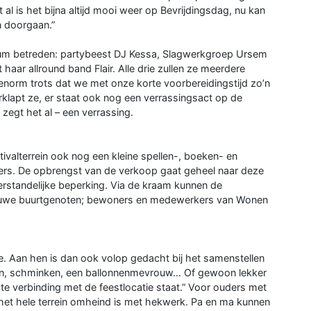
 al is het bijna altijd mooi weer op Bevrijdingsdag, nu kan
 doorgaan.”
odium betreden: partybeest DJ Kessa, Slagwerkgroep Ursem
aar allround band Flair. Alle drie zullen ze meerdere
n enorm trots dat we met onze korte voorbereidingstijd zo’n
rklapt ze, er staat ook nog een verrassingsact op de
 zegt het al – een verrassing.
tivalterrein ook nog een kleine spellen-, boeken- en
ers. De opbrengst van de verkoop gaat geheel naar deze
rstandelijke beperking. Via de kraam kunnen de
euwe buurtgenoten; bewoners en medewerkers van Wonen
. Aan hen is dan ook volop gedacht bij het samenstellen
en, schminken, een ballonnenmevrouw… Of gewoon lekker
ecte verbinding met de feestlocatie staat.” Voor ouders met
 het hele terrein omheind is met hekwerk. Pa en ma kunnen