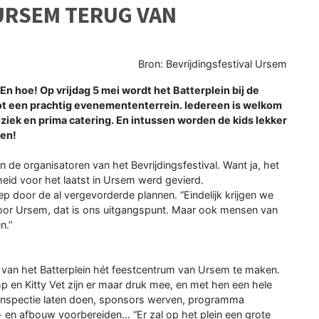
URSEM TERUG VAN
Bron: Bevrijdingsfestival Ursem
n hoe! Op vrijdag 5 mei wordt het Batterplein bij de
t een prachtig evenemententerrein. Iedereen is welkom
iek en prima catering. En intussen worden de kids lekker
ten!
n de organisatoren van het Bevrijdingsfestival. Want ja, het
ijheid voor het laatst in Ursem werd gevierd.
p door de al vergevorderde plannen. “Eindelijk krijgen we
 door Ursem, dat is ons uitgangspunt. Maar ook mensen van
n.”
m van het Batterplein hét feestcentrum van Ursem te maken.
p en Kitty Vet zijn er maar druk mee, en met hen een hele
ndinspectie laten doen, sponsors werven, programma
p- en afbouw voorbereiden… “Er zal op het plein een grote