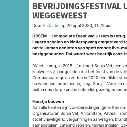
BEVRIJDINGSFESTIVAL 
WEGGEWEEST
Door
Redactie
op
20 april 2023, 11:22 uur
URSEM - Het mooiste feest van Ursem is terug. E
Lagere scholen en kinderopvang omgetoverd to
om te komen genieten van spetterende live-muz
beziggehouden. Dat wordt weer heerlijk aanzit
“Weet je nog, in 2018…,” mijmert Sonja Vet, een va
is alweer vijf jaar geleden dat het feest van de vr
Coronamaatregelen zetten in 2020 een dikke stree
nu weer een mooi feestje,” zegt Sonja. “Voor en
buiten ons dorp kunnen natuurlijk gezellig meedoe
Feestje bouwen
Aan alle kanten zijn voorbereidingen getroffen o
Organisatoren Sonja Vet, Anita Stam, Patrick Trom
stoet vrijwilligers: vergunningen aanvragen, bra
samenstellen, catering regelen, terrein indelen, o