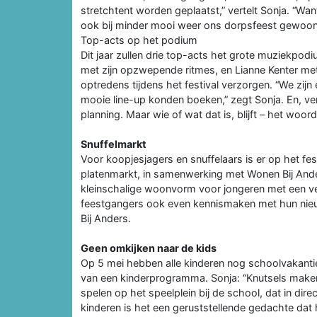
stretchtent worden geplaatst,” vertelt Sonja. “Want
ook bij minder mooi weer ons dorpsfeest gewoon
Top-acts op het podium
Dit jaar zullen drie top-acts het grote muziekp
met zijn opzwepende ritmes, en Lianne Kenter met h
optredens tijdens het festival verzorgen. “We zij
mooie line-up konden boeken,” zegt Sonja. En, ve
planning. Maar wie of wat dat is, blijft – het woord
Snuffelmarkt
Voor koopjesjagers en snuffelaars is er op het fes
platenmarkt, in samenwerking met Wonen Bij And
kleinschalige woonvorm voor jongeren met een ve
feestgangers ook even kennismaken met hun ni
Bij Anders.
Geen omkijken naar de kids
Op 5 mei hebben alle kinderen nog schoolvakantie
van een kinderprogramma. Sonja: “Knutsels mak
spelen op het speelplein bij de school, dat in dir
kinderen is het een geruststellende gedachte dat