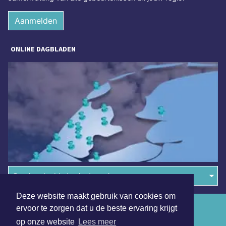
Aanmelden
ONLINE DAGBLADEN
Overige dagbladen in de regio
Deze website maakt gebruik van cookies om
Algemene voorwaarden
ervoor te zorgen dat u de beste ervaring krijgt
op onze website
Lees meer
Disclaimer