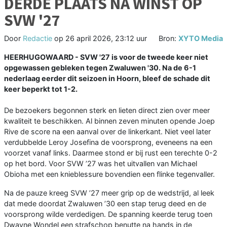
DERDE PLAATS NA WINST OP
SVW '27
Door
Redactie
op
26 april 2026, 23:12 uur
Bron:
XYTO Media
HEERHUGOWAARD - SVW '27 is voor de tweede keer niet
opgewassen gebleken tegen Zwaluwen '30. Na de 6-1
nederlaag eerder dit seizoen in Hoorn, bleef de schade dit
keer beperkt tot 1-2.
De bezoekers begonnen sterk en lieten direct zien over meer
kwaliteit te beschikken. Al binnen zeven minuten opende Joep
Rive de score na een aanval over de linkerkant. Niet veel later
verdubbelde Leroy Josefina de voorsprong, eveneens na een
voorzet vanaf links. Daarmee stond er bij rust een terechte 0-2
op het bord. Voor SVW ’27 was het uitvallen van Michael
Obioha met een knieblessure bovendien een flinke tegenvaller.
Na de pauze kreeg SVW ’27 meer grip op de wedstrijd, al leek
dat mede doordat Zwaluwen ’30 een stap terug deed en de
voorsprong wilde verdedigen. De spanning keerde terug toen
Dwayne Wondel een strafschop benutte na hands in de