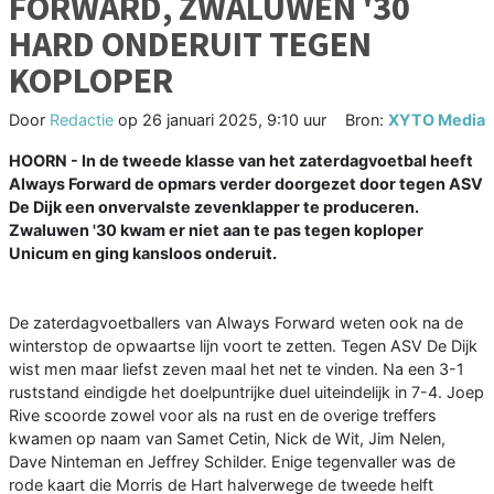
FORWARD, ZWALUWEN '30
HARD ONDERUIT TEGEN
KOPLOPER
Door
Redactie
op
26 januari 2025, 9:10 uur
Bron:
XYTO Media
HOORN - In de tweede klasse van het zaterdagvoetbal heeft
Always Forward de opmars verder doorgezet door tegen ASV
De Dijk een onvervalste zevenklapper te produceren.
Zwaluwen '30 kwam er niet aan te pas tegen koploper
Unicum en ging kansloos onderuit.
De zaterdagvoetballers van Always Forward weten ook na de
winterstop de opwaartse lijn voort te zetten. Tegen ASV De Dijk
wist men maar liefst zeven maal het net te vinden. Na een 3-1
ruststand eindigde het doelpuntrijke duel uiteindelijk in 7-4. Joep
Rive scoorde zowel voor als na rust en de overige treffers
kwamen op naam van Samet Cetin, Nick de Wit, Jim Nelen,
Dave Ninteman en Jeffrey Schilder. Enige tegenvaller was de
rode kaart die Morris de Hart halverwege de tweede helft