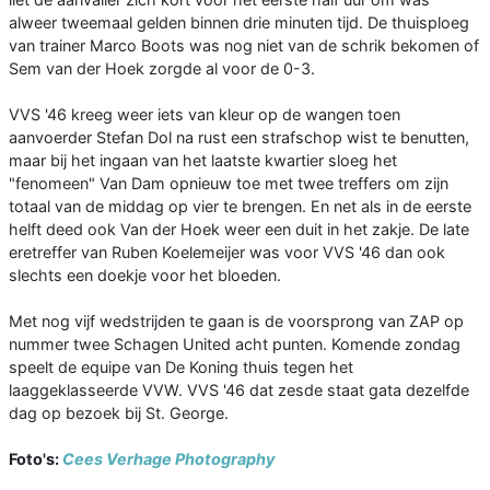
alweer tweemaal gelden binnen drie minuten tijd. De thuisploeg
van trainer Marco Boots was nog niet van de schrik bekomen of
Sem van der Hoek zorgde al voor de 0-3.
VVS '46 kreeg weer iets van kleur op de wangen toen
aanvoerder Stefan Dol na rust een strafschop wist te benutten,
maar bij het ingaan van het laatste kwartier sloeg het
"fenomeen" Van Dam opnieuw toe met twee treffers om zijn
totaal van de middag op vier te brengen. En net als in de eerste
helft deed ook Van der Hoek weer een duit in het zakje. De late
eretreffer van Ruben Koelemeijer was voor VVS '46 dan ook
slechts een doekje voor het bloeden.
Met nog vijf wedstrijden te gaan is de voorsprong van ZAP op
nummer twee Schagen United acht punten. Komende zondag
speelt de equipe van De Koning thuis tegen het
laaggeklasseerde VVW. VVS '46 dat zesde staat gata dezelfde
dag op bezoek bij St. George.
Foto's:
Cees Verhage Photography