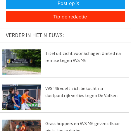
Post op X
Tip de redactie
VERDER IN HET NIEUWS:
Titel uit zicht voor Schagen United na
remise tegen VVS '46
VVS '46 voelt zich bekocht na
doelpuntrijk verlies tegen De Valken
Grasshoppers en VVS '46 geven elkaar
niets toe in derby