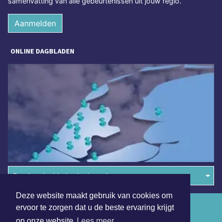
samenvatting van alle gebeurtenissen uit jouw regio.
Aanmelden
ONLINE DAGBLADEN
Overige dagbladen in de regio
Deze website maakt gebruik van cookies om
Algemene voorwaarden
ervoor te zorgen dat u de beste ervaring krijgt
op onze website
Lees meer