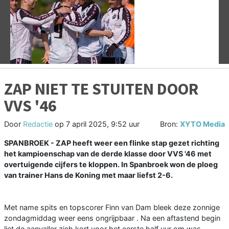
Vorige
V
ZAP NIET TE STUITEN DOOR
VVS '46
Door
Redactie
op
7 april 2025, 9:52 uur
Bron:
XYTO Media
SPANBROEK - ZAP heeft weer een flinke stap gezet richting
het kampioenschap van de derde klasse door VVS '46 met
overtuigende cijfers te kloppen. In Spanbroek won de ploeg
van trainer Hans de Koning met maar liefst 2-6.
Met name spits en topscorer Finn van Dam bleek deze zonnige
zondagmiddag weer eens ongrijpbaar . Na een aftastend begin
liet de aanvaller zich kort voor het eerste half uur om was