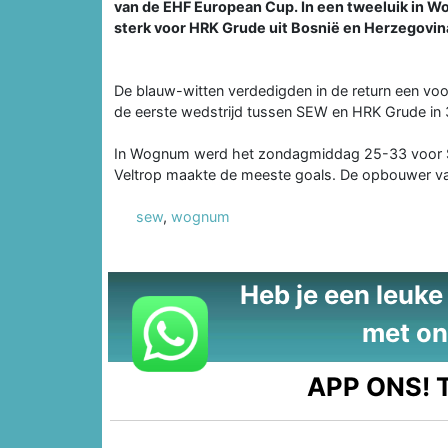
van de EHF European Cup. In een tweeluik in W
sterk voor HRK Grude uit Bosnië en Herzegovin
De blauw-witten verdedigden in de return een vo
de eerste wedstrijd tussen SEW en HRK Grude in 
In Wognum werd het zondagmiddag 25-33 voor S
Veltrop maakte de meeste goals. De opbouwer van
sew
,
wognum
Heb je een leuke t
met on
APP ONS!
T