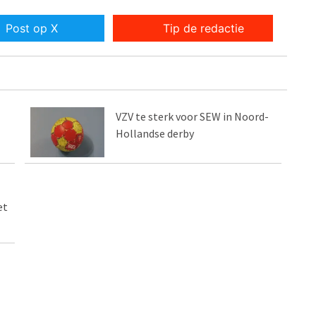
Post op X
Tip de redactie
VZV te sterk voor SEW in Noord-
Hollandse derby
et