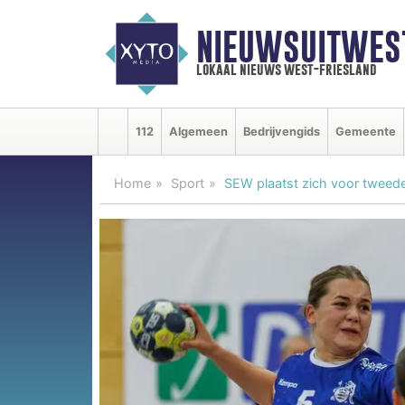
NIEUWSUITWEST
lokaal nieuws west-friesland
112
Algemeen
Bedrijvengids
Gemeente
Home
Sport
SEW plaatst zich voor tweed