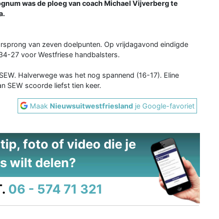
ognum was de ploeg van coach Michael Vijverberg te
a.
orsprong van zeven doelpunten. Op vrijdagavond eindigde
34-27 voor Westfriese handbalsters.
EW. Halverwege was het nog spannend (16-17). Eline
 SEW scoorde liefst tien keer.
Maak
Nieuwsuitwestfriesland
je Google-favoriet
ip, foto of video die je
s wilt delen?
.
06 - 574 71 321