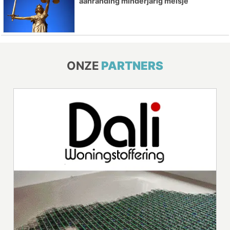
aanranding minderjarig meisje
ONZE
PARTNERS