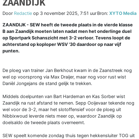
ZAANDIJK
Door
Redactie
op
3 november 2025, 7:51 uur
Bron:
XYTO Media
ZAANDIJK - SEW heeft de tweede plaats in de vierde klasse
B aan Zaandijk moeten laten nadat men het onderlinge duel
op Sportpark Schanszicht met 3-2 verloor. Tevens loopt de
achterstand op koploper WSV '30 daardoor op naar vijf
punten.
De ploeg van trainer Jan Berkhout kwam in de Zaanstreek nog
wel op voorsprong via Max Draijer, maar nog voor rust wist
Danièl Jongejans de stand gelijk te trekken.
Middels doelpunten van Bart Hardeman en Kas Sorber wist
Zaandijk na rust afstand te nemen. Sepp Ooijevaar tekende nog
wel voor de 3-2, maar het slotoffensief voor de ploeg uit
Nibbixwoud leverde niets meer op, waardoor Zaandijk op
doelsaldo de tweede plaats overneemt.
SEW speelt komende zondag thuis tegen hekkensluiter TOG uit