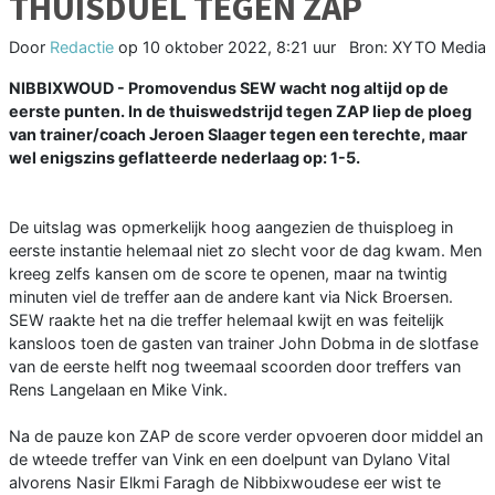
THUISDUEL TEGEN ZAP
Door
Redactie
op
10 oktober 2022, 8:21 uur
Bron: XYTO Media
NIBBIXWOUD - Promovendus SEW wacht nog altijd op de
eerste punten. In de thuiswedstrijd tegen ZAP liep de ploeg
van trainer/coach Jeroen Slaager tegen een terechte, maar
wel enigszins geflatteerde nederlaag op: 1-5.
De uitslag was opmerkelijk hoog aangezien de thuisploeg in
eerste instantie helemaal niet zo slecht voor de dag kwam. Men
kreeg zelfs kansen om de score te openen, maar na twintig
minuten viel de treffer aan de andere kant via Nick Broersen.
SEW raakte het na die treffer helemaal kwijt en was feitelijk
kansloos toen de gasten van trainer John Dobma in de slotfase
van de eerste helft nog tweemaal scoorden door treffers van
Rens Langelaan en Mike Vink.
Na de pauze kon ZAP de score verder opvoeren door middel an
de wteede treffer van Vink en een doelpunt van Dylano Vital
alvorens Nasir Elkmi Faragh de Nibbixwoudese eer wist te