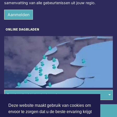
samenvatting van alle gebeurtenissen uit jouw regio.
Aanmelden
ONLINE DAGBLADEN
Overige dagbladen in de regio
Deze website maakt gebruik van cookies om
Algemene voorwaarden
ervoor te zorgen dat u de beste ervaring krijgt