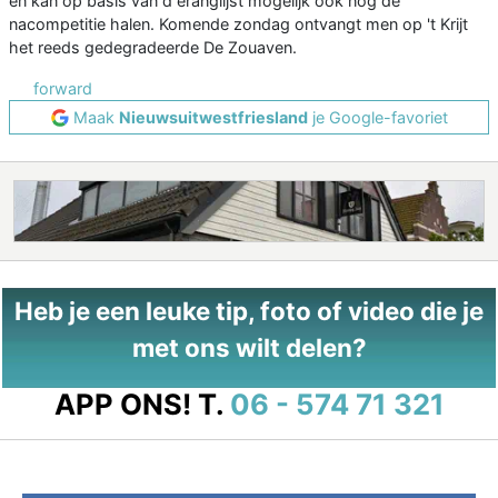
en kan op basis van d eranglijst mogelijk ook nog de
nacompetitie halen. Komende zondag ontvangt men op 't Krijt
het reeds gedegradeerde De Zouaven.
forward
Maak
Nieuwsuitwestfriesland
je Google-favoriet
Heb je een leuke tip, foto of video die je
met ons wilt delen?
APP ONS!
T.
06 - 574 71 321