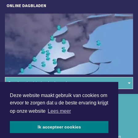
ONLINE DAGBLADEN
Overige dagbladen in de regio
Deze website maakt gebruik van cookies om
Algemene voorwaarden
ervoor te zorgen dat u de beste ervaring krijgt
op onze website
Lees meer
Disclaimer
Privacy Statement
Ik accepteer cookies
Copyright (c) 2026 | Nieuwsuitwestfriesland.nl - Alle rechten