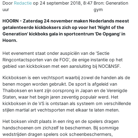
Door
Redactie
op
24 september 2018, 8:47
Bron: Generation
uur
gym
HOORN - Zaterdag 24 november maken Nederlands meest
getalenteerde kickboksers zich op voor het 'Night of the
Generation' kickboks gala in sportcentrum 'De Opgang' in
Hoorn.
Het evenement staat onder auspiciën van de ‘Sectie
Ringcontactsporten van de FOG’, de enige instantie op het
gebied van kickboksen met een aansluiting bij NOC&NSF.
Kickboksen is een vechtsport waarbij zowel de handen als de
benen mogen worden gebruikt. De sport is afgeleid van
Thaiboksen en kent zijn oorsprong in Japan en de Verenigde
Staten, waar het begin jaren zeventig populair werd. Het
kickboksen in de VS is ontstaan als systeem om verschillende
stijlen martial art vechtsporten met elkaar te laten meten.
Het boksen vindt plaats in een ring en de spelers dragen
handschoenen om zichzelf te beschermen. Bij sommige
wedstrijden dragen spelers ook scheenbeschermers,