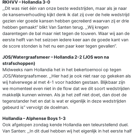
RKHVV – Hollandia 3-0
,,Dit was niet één van onze beste wedstrijden, maar als je naar
de kansenverhouding kijkt denk ik dat zij over de hele wedstrijd
gezien vier goede kansen hebben gecreëerd waarvan zij er drie
hebben gemaakt” blikt Van Santen terug. ,,Wij kregen
daarentegen de bal maar niet tegen de touwen. Waar wij aan de
eerste helft van het seizoen iedere keer aan de goede kant van
de score stonden is het nu een paar keer tegen gevallen”.
JOS/Watergraafsmeer – Hollandia 2-2 (JOS won na
strafschoppen)
Midweeks nam Hollandia het in het bekertoernooi op tegen
JOS/Watergraafsmeer. ,,Hier had je ook niet raar op gekeken als
wij halverwege al met 4-1 voor hadden gestaan. Blijkbaar zijn
we momenteel even niet in de flow dat we dit soort wedstrijden
makkelijk kunnen winnen. Als je het zelf niet doet, dan doet de
tegenstander het en dat is wat er eigenlijk in deze wedstrijden
gebeurd is” vervolgt de doelman.
Hollandia – Alphense Boys 1-3
Ook afgelopen zondag kende Hollandia een teleurstellend duel.
Van Santen: ,,In dit duel hebben wij het eigenlijk in het eerste half