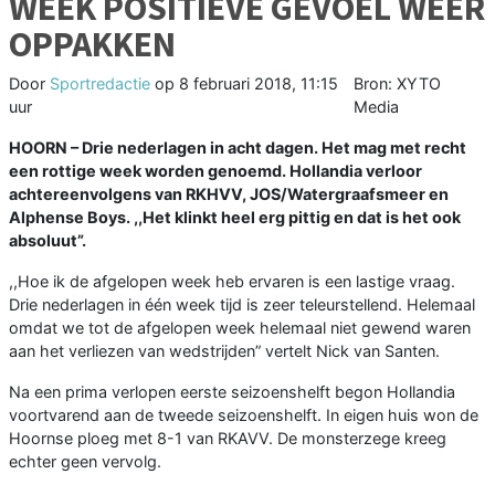
WEEK POSITIEVE GEVOEL WEER
OPPAKKEN
Door
Sportredactie
op
8 februari 2018, 11:15
Bron: XYTO
uur
Media
HOORN – Drie nederlagen in acht dagen. Het mag met recht
een rottige week worden genoemd. Hollandia verloor
achtereenvolgens van RKHVV, JOS/Watergraafsmeer en
Alphense Boys. ,,Het
klinkt heel erg pittig en dat is het ook
absoluut”.
,,Hoe ik de afgelopen week heb ervaren is een lastige vraag.
Drie nederlagen in één week tijd is zeer teleurstellend. Helemaal
omdat we tot de afgelopen week helemaal niet gewend waren
aan het verliezen van wedstrijden” vertelt Nick van Santen.
Na een prima verlopen eerste seizoenshelft begon Hollandia
voortvarend aan de tweede seizoenshelft. In eigen huis won de
Hoornse ploeg met 8-1 van RKAVV. De monsterzege kreeg
echter geen vervolg.