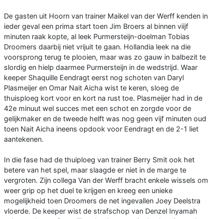
De gasten uit Hoorn van trainer Maikel van der Werff kenden in
ieder geval een prima start toen Jim Broers al binnen viijf
minuten raak kopte, al leek Purmersteijn-doelman Tobias
Droomers daarbij niet vrijuit te gaan. Hollandia leek na die
voorsprong terug te plooien, maar was zo gauw in balbezit te
slordig en hielp daarmee Purmersteijn in de wedstrijd. Waar
keeper Shaquille Eendragt eerst nog schoten van Daryl
Plasmeijer en Omar Nait Aicha wist te keren, sloeg de
thuisploeg kort voor en kort na rust toe. Plasmeijer had in de
42e minuut wel succes met een schot en zorgde voor de
gelijkmaker en de tweede helft was nog geen vijf minuten oud
toen Nait Aicha ineens opdook voor Eendragt en de 2-1 liet
aantekenen.
In die fase had de thuiploeg van trainer Berry Smit ook het
betere van het spel, maar slaagde er niet in de marge te
vergroten. Zijn collega Van der Werff bracht enkele wissels om
weer grip op het duel te krijgen en kreeg een unieke
mogelijkheid toen Droomers de net ingevallen Joey Deelstra
vloerde. De keeper wist de strafschop van Denzel Inyamah