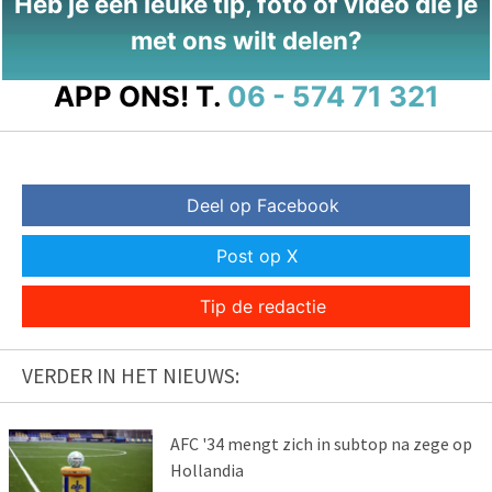
Heb je een leuke tip, foto of video die je
met ons wilt delen?
APP ONS!
T.
06 - 574 71 321
Deel op Facebook
Post op X
Tip de redactie
VERDER IN HET NIEUWS:
AFC '34 mengt zich in subtop na zege op
Hollandia