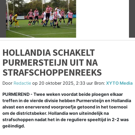
Vorige
V
HOLLANDIA SCHAKELT
PURMERSTEIJN UIT NA
STRAFSCHOPPENREEKS
Door
Redactie
op
20 oktober 2025, 2:33 uur
Bron:
XYTO Media
PURMEREND - Twee weken voordat beide ploegen elkaar
treffen in de vierde divisie hebben Purmersteijn en Hollandia
alvast een enerverend voorproefje getoond in het toernooi
om de districtsbeker. Hollandia won uiteindelijk na
strafschoppen nadat het in de reguliere speeltijd in 2-2 was
geëindigd.