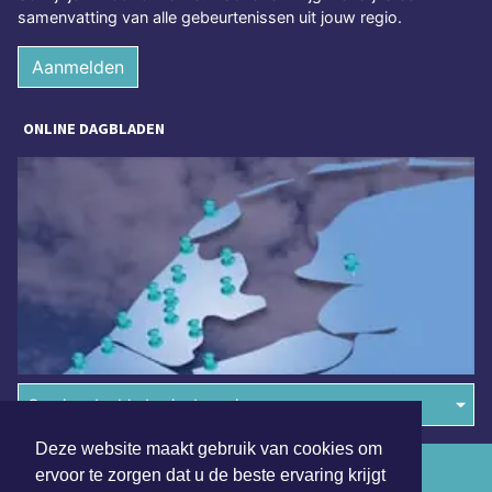
samenvatting van alle gebeurtenissen uit jouw regio.
Aanmelden
ONLINE DAGBLADEN
Overige dagbladen in de regio
Deze website maakt gebruik van cookies om
Algemene voorwaarden
ervoor te zorgen dat u de beste ervaring krijgt