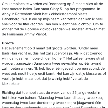
Om kampioen te worden zal Danenberg op 3 maart alles uit de
kast moeten halen. Dan staat Glory 51 op het programma. In
Ahoy in Rotterdam vindt het kickbokstoernooi plaats.
Danenberg: “Als ik die op mijn naam kan zetten dan kan ik heel
snel voor de titel vechten. Dan ben ik echt heel dichtbij”. Om te
winnen zal de Hoornse kickbokser dan wel moeten afreken met
de Fransman Jimmy Vienot.
Groots
Het evenement op 3 maart zal groots worden. “Onder meer
Badr Hari vecht er, dus het zal supervol zijn. Als ik dat toernooi
win, dan gaan er mooie dingen komen”. Het zal een zware strijd
worden, aangezien Danenberg twee gevechten op één avond
zal moeten winnen. “Ik heb liever één gevecht op een avond. Je
weet ook nooit hoe je eruit komt. Het kan zijn dat je blessures of
veel pijn hebt, maar ook dat je weinig hebt” vertelt de
kickbokser.
Richting dat toernooi staat de week van de 25 jarige veelal in
het teken van trainen. “Maandag twee keer, dinsdag twee keer,
woensdag twee keer donderdag twee keer, vrijdagavond één
keer en dan zondagochtend nog een keer” somt Danenberg zijn