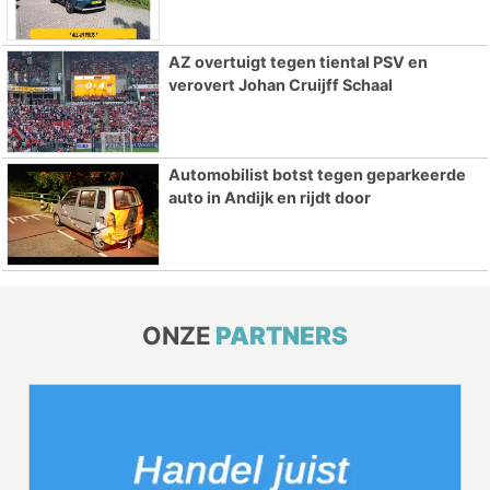
AZ overtuigt tegen tiental PSV en
verovert Johan Cruijff Schaal
Automobilist botst tegen geparkeerde
auto in Andijk en rijdt door
ONZE
PARTNERS