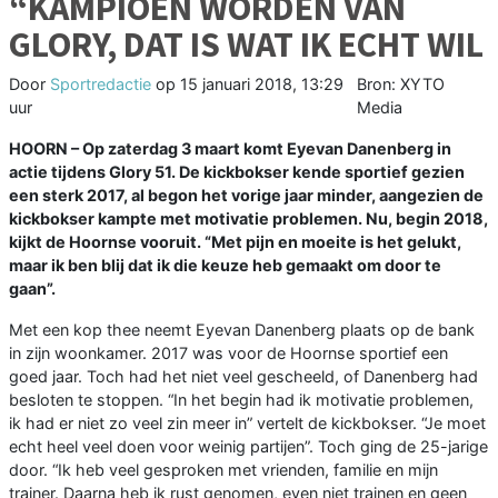
“KAMPIOEN WORDEN VAN
GLORY, DAT IS WAT IK ECHT WIL
Door
Sportredactie
op
15 januari 2018, 13:29
Bron: XYTO
uur
Media
HOORN – Op zaterdag 3 maart komt Eyevan Danenberg in
actie tijdens Glory 51. De kickbokser kende sportief gezien
een sterk 2017, al begon het vorige jaar minder, aangezien de
kickbokser kampte met motivatie problemen. Nu, begin 2018,
kijkt de Hoornse vooruit.
“Met pijn en moeite is het gelukt,
maar ik ben blij dat ik die keuze heb gemaakt om door te
gaan”.
Met een kop thee neemt Eyevan Danenberg plaats op de bank
in zijn woonkamer. 2017 was voor de Hoornse sportief een
goed jaar. Toch had het niet veel gescheeld, of Danenberg had
besloten te stoppen. “In het begin had ik motivatie problemen,
ik had er niet zo veel zin meer in” vertelt de kickbokser. “Je moet
echt heel veel doen voor weinig partijen”. Toch ging de 25-jarige
door. “Ik heb veel gesproken met vrienden, familie en mijn
trainer. Daarna heb ik rust genomen, even niet trainen en geen