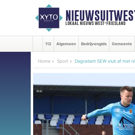
NIEUWSUITWEST
lokaal nieuws west-friesland
112
Algemeen
Bedrijvengids
Gemeente
Home
Sport
Degradant SEW sluit af met n