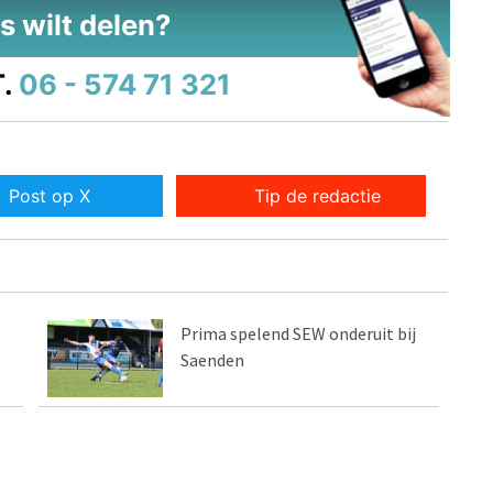
s wilt delen?
.
06 - 574 71 321
Post op X
Tip de redactie
Prima spelend SEW onderuit bij
Saenden