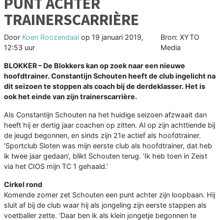
PUNT ACHTER
TRAINERSCARRIÈRE
Door
Koen Roozendaal
op
19 januari 2019,
Bron: XYTO
12:53 uur
Media
BLOKKER –
De Blokkers kan op zoek naar een nieuwe
hoofdtrainer. Constantijn Schouten heeft de club ingelicht na
dit seizoen te stoppen als coach bij de derdeklasser. Het is
ook het einde van zijn trainerscarrière.
Als Constantijn Schouten na het huidige seizoen afzwaait dan
heeft hij er dertig jaar coachen op zitten. Al op zijn achttiende bij
de jeugd begonnen, en sinds zijn 21e actief als hoofdtrainer.
‘Sportclub Sloten was mijn eerste club als hoofdtrainer, dat heb
ik twee jaar gedaan’, blikt Schouten terug. ‘Ik heb toen in Zeist
via het CIOS mijn TC 1 gehaald.’
Cirkel rond
Komende zomer zet Schouten een punt achter zijn loopbaan. Hij
sluit af bij de club waar hij als jongeling zijn eerste stappen als
voetballer zette. ‘Daar ben ik als klein jongetje begonnen te