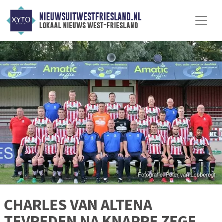
NIEUWSUITWESTFRIESLAND.NL
lokaal nieuws west-friesland
CHARLES VAN ALTENA
TEVREDEN NA KNAPPE ZEGE