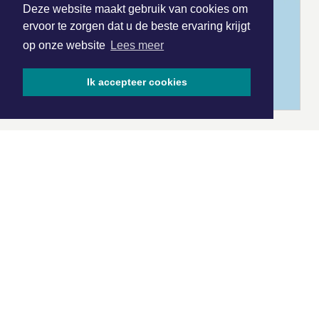
Deze website maakt gebruik van cookies om
ervoor te zorgen dat u de beste ervaring krijgt
op onze website
Lees meer
Ik accepteer cookies
|
Nieuws | Sport | Evenementen
Hoofdvestiging:
van Benthuizenlaan 1
1701 BZ Heerhugowaard
072 8200 600
redactie@xyto.nl