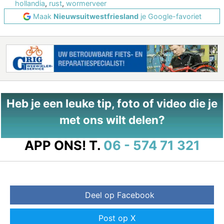
hollandia
,
rust
,
wormerveer
Maak
Nieuwsuitwestfriesland
je Google-favoriet
Heb je een leuke tip, foto of video die je
met ons wilt delen?
APP ONS!
T.
06 - 574 71 321
Deel op Facebook
Post op X