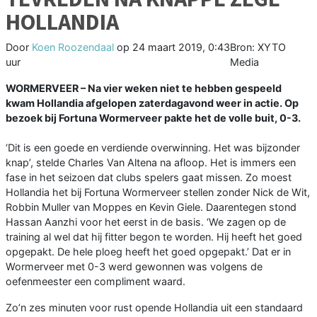
HOLLANDIA
Door
Koen Roozendaal
op
24 maart 2019, 0:43
Bron: XYTO
uur
Media
WORMERVEER –
Na vier weken niet te hebben gespeeld
kwam Hollandia afgelopen zaterdagavond weer in actie. Op
bezoek bij Fortuna Wormerveer pakte het de volle buit, 0-3.
‘Dit is een goede en verdiende overwinning. Het was bijzonder
knap’, stelde Charles Van Altena na afloop. Het is immers een
fase in het seizoen dat clubs spelers gaat missen. Zo moest
Hollandia het bij Fortuna Wormerveer stellen zonder Nick de Wit,
Robbin Muller van Moppes en Kevin Giele. Daarentegen stond
Hassan Aanzhi voor het eerst in de basis. ‘We zagen op de
training al wel dat hij fitter begon te worden. Hij heeft het goed
opgepakt. De hele ploeg heeft het goed opgepakt.’ Dat er in
Wormerveer met 0-3 werd gewonnen was volgens de
oefenmeester een compliment waard.
Zo’n zes minuten voor rust opende Hollandia uit een standaard