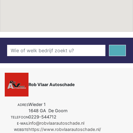
Rob Vlaar Autoschade
Wieder 1
ADRES
1648 GA De Goorn
0229-544712
TELEFOON
info@robvlaarautoschade.nl
E-MAIL
https://www.robvlaarautoschade.nl/
WEBSITE