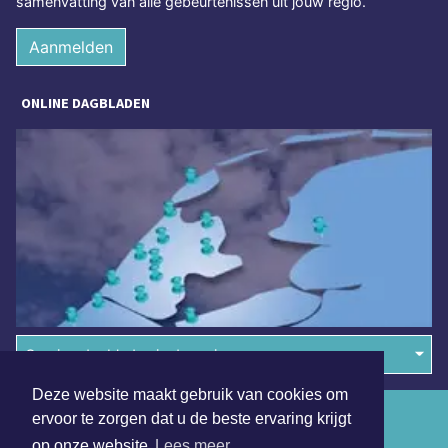
samenvatting van alle gebeurtenissen uit jouw regio.
Aanmelden
ONLINE DAGBLADEN
Overige dagbladen in de regio
Deze website maakt gebruik van cookies om
Algemene voorwaarden
ervoor te zorgen dat u de beste ervaring krijgt
op onze website
Lees meer